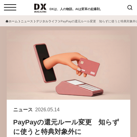
DXは、人の物語。AIは変革の起爆剤。
ホーム
ニュース
デジタルライフ
PayPayの還元ルール変更 知らずに使うと特典対象外
検索
コラム
インタビュー
セミナー
ニュース
サービスメニュー
日本オムニチャネル協会
トップページ
現在開催予定のセミナー
特集
動画
【8/12開催】「イノベーションを
セミナー
サイトマップ
数値化する」～投資される事業の
お問い合わせ
基準と、終活DX「SouSou」に
個人情報保護法について
学ぶ資金調達・巻き込みのリアル
ニュース
2026.05.14
運営会社
～
PayPayの還元ルール変更 知らず
採用情報
2026-06-10
に使うと特典対象外に