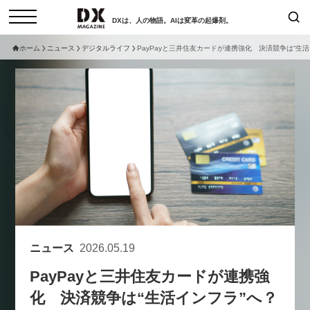
DXは、人の物語。AIは変革の起爆剤。
ホーム
ニュース
デジタルライフ
PayPayと三井住友カードが連携強化 決済競争は“生活
検索
コラム
インタビュー
セミナー
ニュース
サービスメニュー
日本オムニチャネル協会
トップページ
現在開催予定のセミナー
特集
動画
【8/6開催】AIエージェント時
セミナー
サイトマップ
代、日本企業は何から始めるべき
お問い合わせ
か。〜シリコンバレーAX最新潮
個人情報保護法について
流から学ぶ〜
ニュース
2026.05.19
運営会社
2026-08-03
PayPayと三井住友カードが連携強
採用情報
化 決済競争は“生活インフラ”へ？
【8/12開催】「イノベーションを
セミナー