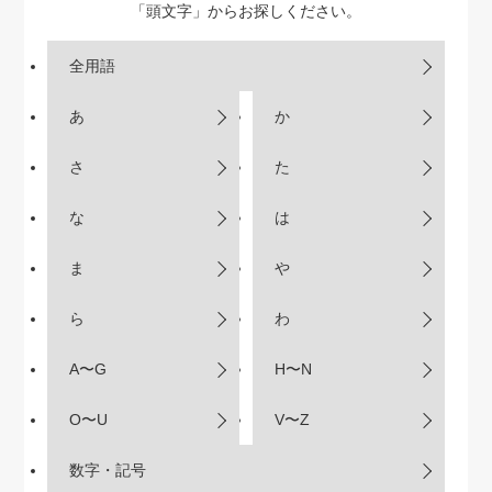
「頭文字」からお探しください。
全用語
あ
か
さ
た
な
は
ま
や
ら
わ
A〜G
H〜N
O〜U
V〜Z
数字・記号