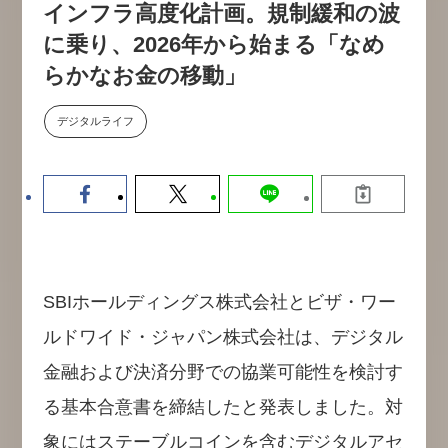
インフラ高度化計画。規制緩和の波
数値化する」～投資される事業の
基準と、終活DX「SouSou」に
に乗り、2026年から始まる「なめ
学ぶ資金調達・巻き込みのリアル
らかなお金の移動」
～
2026-06-10
デジタルライフ
SBIホールディングス株式会社とビザ・ワー
ルドワイド・ジャパン株式会社は、デジタル
金融および決済分野での協業可能性を検討す
る基本合意書を締結したと発表しました。対
象にはステーブルコインを含むデジタルアセ