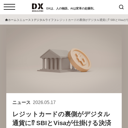
DXは、人の物語。AIは変革の起爆剤。
ホーム
ニュース
デジタルライフ
レジットカードの裏側がデジタル通貨に⁉ SBIとVis
検索
コラム
インタビュー
セミナー
ニュース
サービスメニュー
日本オムニチャネル協会
トップページ
現在開催予定のセミナー
特集
動画
非公開: 【8/6開催】AIエージェン
セミナー
サイトマップ
ト時代、日本企業は何から始める
お問い合わせ
べきか。〜シリコンバレーAX最
個人情報保護法について
新潮流から学ぶ〜
ニュース
2026.05.17
運営会社
2026-08-03
レジットカードの裏側がデジタル
採用情報
通貨に⁉ SBIとVisaが仕掛ける決済
【8/12開催】「イノベーションを
セミナー