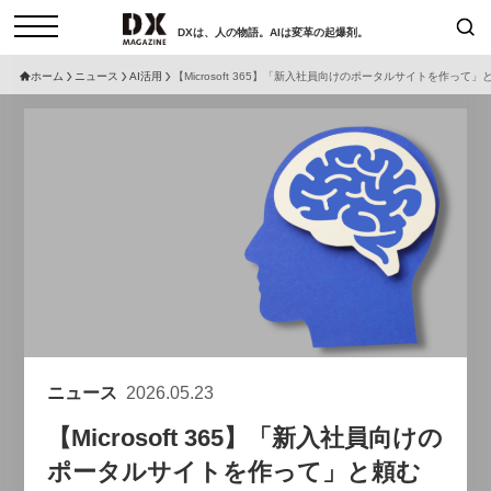
DXは、人の物語。AIは変革の起爆剤。
ホーム
ニュース
AI活用
【Microsoft 365】「新入社員向けのポータルサイトを作
検索
コラム
インタビュー
セミナー
ニュース
サービスメニュー
日本オムニチャネル協会
トップページ
現在開催予定のセミナー
特集
動画
【8/12開催】「イノベーションを
セミナー
サイトマップ
数値化する」～投資される事業の
お問い合わせ
基準と、終活DX「SouSou」に
個人情報保護法について
学ぶ資金調達・巻き込みのリアル
ニュース
2026.05.23
運営会社
～
【Microsoft 365】「新入社員向けの
採用情報
2026-06-10
ポータルサイトを作って」と頼む