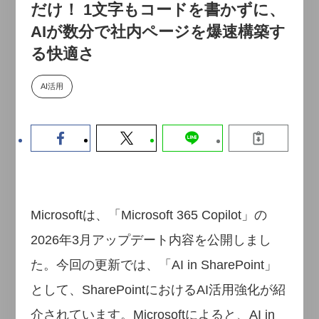
だけ！ 1文字もコードを書かずに、
【9/30開催】AIで何でもできる時
セミナー
代に、なぜ「DX人財」というキ
AIが数分で社内ページを爆速構築す
ャリアが求められるのか
る快適さ
2026-08-07
AI活用
Microsoftは、「Microsoft 365 Copilot」の
2026年3月アップデート内容を公開しまし
た。今回の更新では、「AI in SharePoint」
として、SharePointにおけるAI活用強化が紹
介されています。Microsoftによると、AI in