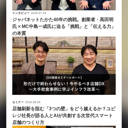
インタビュー
2026.07.24
ジャパネットたかた40年の挑戦。創業者・髙田明
氏 × MC中島一成氏に迫る「挑戦」と「伝える力」
の本質
セミナー
2026.08.05
店舗刷新を阻む「3つの壁」をどう越えるか？ユビ
レジ社長が語る人とAIが共創する次世代スマート
店舗のつくり方