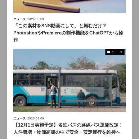
ニュース
2026.08.09
「この素材をSNS動画にして」と頼むだけ？
PhotoshopやPremiereの制作機能をChatGPTから操
作
ニュース
ニュース
2026.08.09
【12月1日実施予定】名鉄バスの路線バス運賃改定！
人件費増・物価高騰の中で安全・安定運行を維持へ