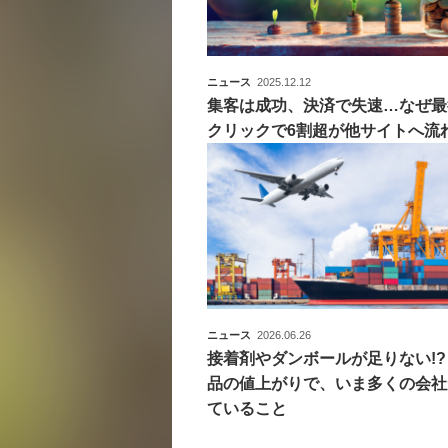
ニュース
2025.12.12
集客は成功、決済で失速…なぜ最
クリックで6割超が他サイトへ流
ニュース
2026.06.26
接着剤やダンボールが足りない!?
品の値上がりで、いま多くの会社
ていること