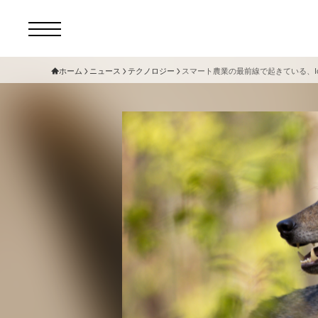
ホーム
ニュース
テクノロジー
スマート農業の最前線で起きている、I
コ
セ
サ