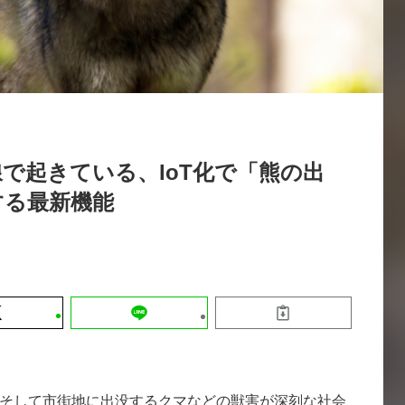
運営会社
【9/30開催】AIで何でもできる時代に
セミナー
採用情報
なぜ「DX人財」というキャリアが求
れるのか
2026-08-07
で起きている、IoT化で「熊の出
する最新機能
そして市街地に出没するクマなどの獣害が深刻な社会