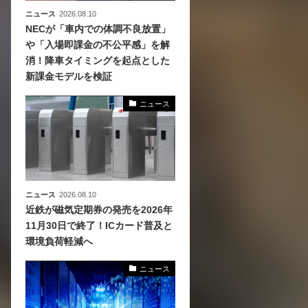
ニュース
2026.08.10
NECが「車内での体調不良放置」
や「入場即課金の不公平感」を解
消！降車タイミングを起点とした
新課金モデルを検証
ニュース
ニュース
2026.08.10
近鉄が磁気定期券の発売を2026年
11月30日で終了！ICカード普及と
環境負荷軽減へ
ニュース