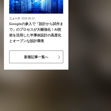
ニュース
2026.08.10
Googleの参入で「設計から試作ま
で」のプロセスが大幅強化！AI技
術を活用した半導体設計の高度化
とオープンな設計環境
新着記事一覧へ