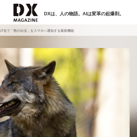
DXは、人の物語。AIは変革の起爆剤。
oT化で「熊の出没」をスマホへ通知する最新機能
検索
ラム
インタビュー
ミナー
ニュース
ービスメニュー
日本オムニチャネル協会
現在開催予定のセミナー
トップページ
特集
【8/12開催】「イノベーションを数値
セミナー
動画
する」～投資される事業の基準と、終
サイトマップ
DX「SouSou」に学ぶ資金調達・巻
お問い合わせ
みのリアル～
個人情報保護法について
2026-06-10