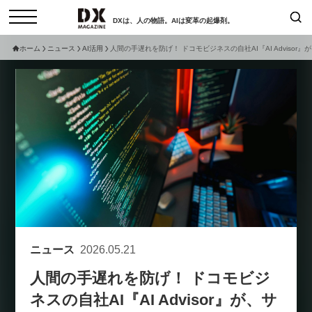
DXは、人の物語。AIは変革の起爆剤。
ホーム
ニュース
AI活用
人間の手遅れを防げ！ ドコモビジネスの自社AI『AI Adviso
検索
コラム
インタビュー
セミナー
ニュース
サービスメニュー
日本オムニチャネル協会
トップページ
現在開催予定のセミナー
特集
動画
【8/12開催】「イノベーションを
セミナー
サイトマップ
数値化する」～投資される事業の
お問い合わせ
基準と、終活DX「SouSou」に
個人情報保護法について
学ぶ資金調達・巻き込みのリアル
ニュース
2026.05.21
運営会社
～
人間の手遅れを防げ！ ドコモビジ
採用情報
2026-06-10
ネスの自社AI『AI Advisor』が、サ