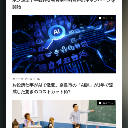
ポン進呈！手数料＆初月基本料無料のキャンペーンを
開始
ニュース
ニュース
2026.08.07
お役所仕事がAIで激変。奈良市の「AI課」が1年で達
成した驚きのコストカット術?
ニュース