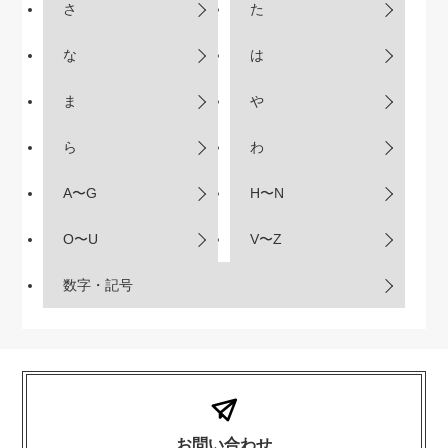
さ
た
な
は
ま
や
ら
わ
A〜G
H〜N
O〜U
V〜Z
数字・記号
お問い合わせ