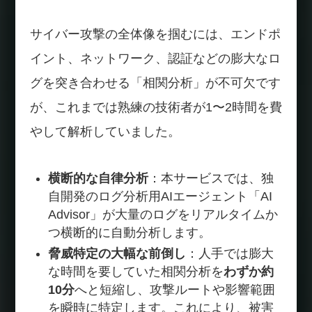
サイバー攻撃の全体像を掴むには、エンドポ
イント、ネットワーク、認証などの膨大なロ
グを突き合わせる「相関分析」が不可欠です
が、これまでは熟練の技術者が1〜2時間を費
やして解析していました。
横断的な自律分析
：本サービスでは、独
自開発のログ分析用AIエージェント「AI
Advisor」が大量のログをリアルタイムか
つ横断的に自動分析します。
脅威特定の大幅な前倒し
：人手では膨大
な時間を要していた相関分析を
わずか約
10分
へと短縮し、攻撃ルートや影響範囲
を瞬時に特定します。これにより、被害