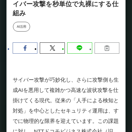
イバー攻撃を秒単位で丸裸にする仕
【9/30開催】AIで何でもできる時
セミナー
代に、なぜ「DX人財」というキ
組み
ャリアが求められるのか
2026-08-07
AI活用
サイバー攻撃が巧妙化し、さらに攻撃側も生
成AIを悪用して複雑かつ高速な波状攻撃を仕
掛けてくる現代。従来の「人手による検知と
対処」を中心としたセキュリティ運用は、す
でに物理的な限界を迎えています。この課題
に対し、NTTドコモビジネス株式会社（旧