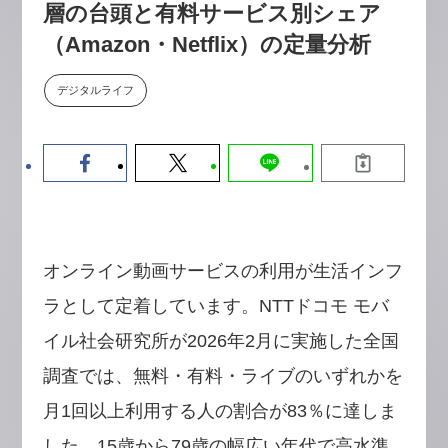
層の台頭と有料サービス別シェア
【9/30開催】AIで何でもできる時
セミナー
代に、なぜ「DX人財」というキ
（Amazon・Netflix）の定量分析
ャリアが求められるのか
2026-08-07
デジタルライフ
オンライン動画サービスの利用が生活インフ
ラとして定着しています。NTTドコモ モバ
イル社会研究所が2026年2月に実施した全国
調査では、無料・有料・ライブのいずれかを
月1回以上利用する人の割合が83％に達しま
した。15歳から79歳の幅広い年代で高水準