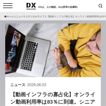
DXは、人の物語。AIは変革の起爆剤。
ホーム
ニュース
デジタルライフ
【動画インフラの寡占化】オンライン動画利用率は83％に
検索
コラム
インタビュー
セミナー
ニュース
サービスメニュー
日本オムニチャネル協会
トップページ
現在開催予定のセミナー
特集
動画
【8/12開催】「イノベーションを
セミナー
サイトマップ
数値化する」～投資される事業の
お問い合わせ
基準と、終活DX「SouSou」に
個人情報保護法について
学ぶ資金調達・巻き込みのリアル
ニュース
2026.06.03
運営会社
～
【動画インフラの寡占化】オンライ
採用情報
2026-06-10
ン動画利用率は83％に到達。シニア