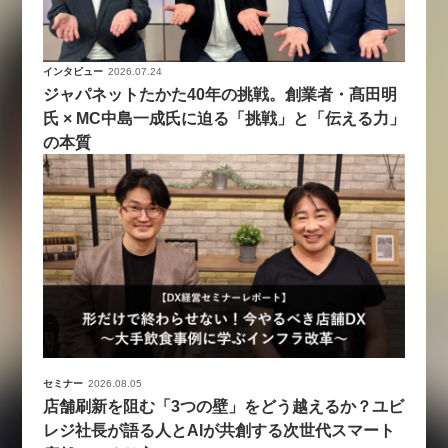
インタビュー
2026.07.24
ジャパネットたかた40年の挑戦。創業者・髙田明
氏 × MC中島一成氏に迫る「挑戦」と「伝える力」
の本質
セミナー
2026.08.05
店舗刷新を阻む「3つの壁」をどう越えるか？ユビ
レジ社長が語る人とAIが共創する次世代スマート