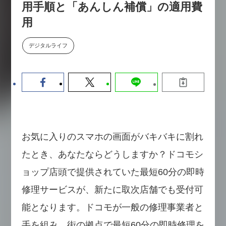
用手順と「あんしん補償」の適用費
数値化する」～投資される事業の
基準と、終活DX「SouSou」に
用
学ぶ資金調達・巻き込みのリアル
～
デジタルライフ
2026-06-10
お気に入りのスマホの画面がバキバキに割れ
たとき、あなたならどうしますか？ドコモシ
ョップ店頭で提供されていた最短60分の即時
修理サービスが、新たに取次店舗でも受付可
能となります。ドコモが一般の修理事業者と
手を組み、街の拠点で最短60分の即時修理を