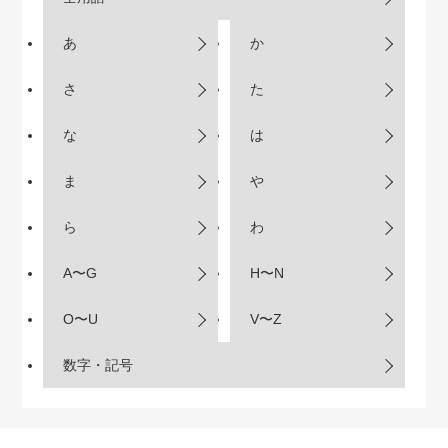
あ
か
さ
た
な
は
ま
や
ら
わ
A〜G
H〜N
O〜U
V〜Z
数字・記号