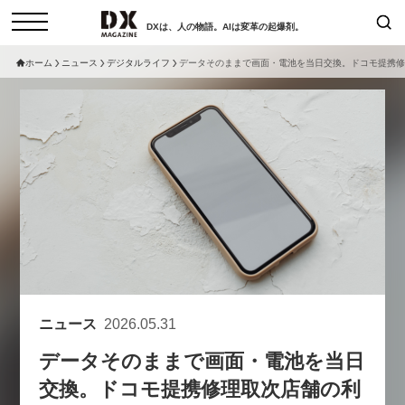
DXは、人の物語。AIは変革の起爆剤。
ホーム
ニュース
デジタルライフ
データそのままで画面・電池を当日交換。ドコモ提携修
検索
コラム
インタビュー
セミナー
ニュース
サービスメニュー
日本オムニチャネル協会
トップページ
現在開催予定のセミナー
特集
動画
非公開: 【8/6開催】AIエージェン
セミナー
サイトマップ
ト時代、日本企業は何から始める
お問い合わせ
べきか。〜シリコンバレーAX最
個人情報保護法について
新潮流から学ぶ〜
ニュース
2026.05.31
運営会社
2026-08-03
データそのままで画面・電池を当日
採用情報
交換。ドコモ提携修理取次店舗の利
【8/12開催】「イノベーションを
セミナー