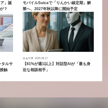
シア」誕
モバイルSuicaで「りんかい線定期」解
が？
禁へ、2027年秋以降に開始予定
ニュース
2025.08.17
ンタルサ
【81%が週1以上】対話型AIが「最も身
接触
近な相談相手」