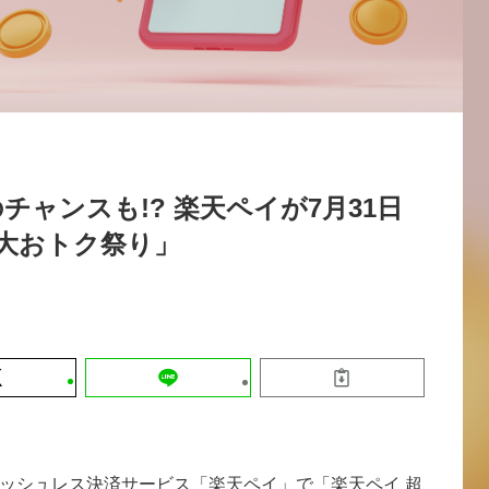
運営会社
【9/30開催】AIで何でもできる時代に
セミナー
採用情報
なぜ「DX人財」というキャリアが求
れるのか
2026-08-07
のチャンスも!? 楽天ペイが7月31日
大おトク祭り」
ッシュレス決済サービス「楽天ペイ」で「楽天ペイ 超