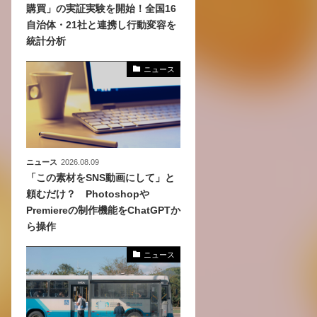
購買」の実証実験を開始！全国16
自治体・21社と連携し行動変容を
、
統計分析
めら
ニュース
ニュース
2026.08.09
「この素材をSNS動画にして」と
頼むだけ？ Photoshopや
Premiereの制作機能をChatGPTか
ら操作
ニュース