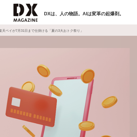
DXは、人の物語。AIは変革の起爆剤。
? 楽天ペイが7月31日まで仕掛ける「夏の3大おトク祭り」
検索
ラム
インタビュー
ミナー
ニュース
ービスメニュー
日本オムニチャネル協会
現在開催予定のセミナー
トップページ
特集
【8/12開催】「イノベーションを数値
セミナー
動画
する」～投資される事業の基準と、終
サイトマップ
DX「SouSou」に学ぶ資金調達・巻
お問い合わせ
みのリアル～
個人情報保護法について
2026-06-10