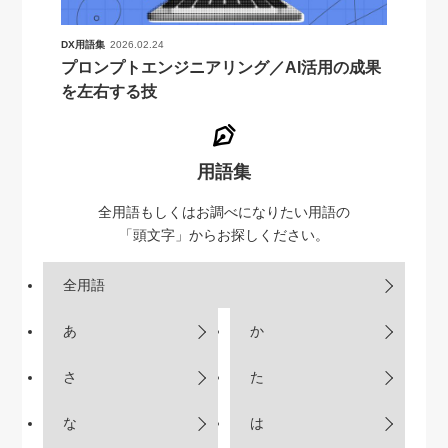
DX用語集
2026.02.24
プロンプトエンジニアリング／AI活用の成果
を左右する技
用語集
全用語もしくはお調べになりたい用語の
「頭文字」からお探しください。
全用語
あ
か
さ
た
な
は