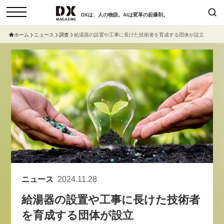
DXは、人の物語。AIは変革の起爆剤。
ホーム
ニュース
調査
給湯器の設置や工事に長けた技術者を育成する団体が設立
検索
コラム
インタビュー
セミナー
ニュース
サービスメニュー
日本オムニチャネル協会
トップページ
現在開催予定のセミナー
特集
動画
非公開: 【8/6開催】AIエージェン
セミナー
サイトマップ
ト時代、日本企業は何から始める
お問い合わせ
べきか。〜シリコンバレーAX最
個人情報保護法について
新潮流から学ぶ〜
ニュース
2024.11.28
運営会社
2026-08-03
給湯器の設置や工事に長けた技術者
採用情報
を育成する団体が設立
【8/12開催】「イノベーションを
セミナー