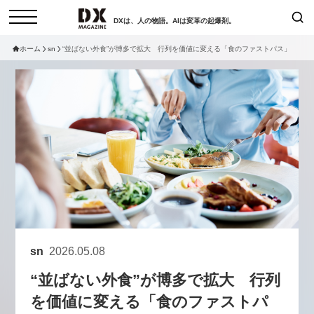
DXは、人の物語。AIは変革の起爆剤。
ホーム
sn
“並ばない外食”が博多で拡大 行列を価値に変える「食のファストパス」
検索
コラム
インタビュー
セミナー
ニュース
サービスメニュー
日本オムニチャネル協会
トップページ
現在開催予定のセミナー
特集
動画
【8/6開催】AIエージェント時
セミナー
サイトマップ
代、日本企業は何から始めるべき
お問い合わせ
か。〜シリコンバレーAX最新潮
個人情報保護法について
流から学ぶ〜
sn
2026.05.08
運営会社
2026-08-03
“並ばない外食”が博多で拡大 行列
採用情報
を価値に変える「食のファストパ
【8/12開催】「イノベーションを
セミナー