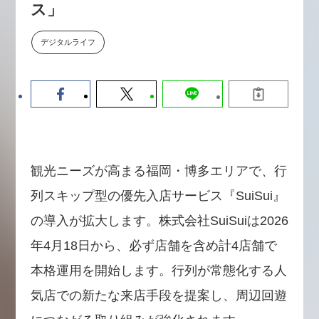
ス」
数値化する」～投資される事業の
基準と、終活DX「SouSou」に
学ぶ資金調達・巻き込みのリアル
デジタルライフ
～
2026-06-10
観光ニーズが高まる福岡・博多エリアで、行
列スキップ型の優先入店サービス『SuiSui』
の導入が拡大します。株式会社SuiSuiは2026
年4月18日から、必ず店舗を含め計4店舗で
本格運用を開始します。行列が常態化する人
気店での新たな来店手段を提案し、周辺回遊