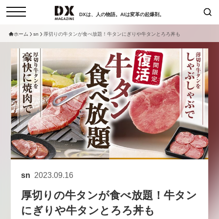
DXは、人の物語。AIは変革の起爆剤。
ホーム
sn
厚切りの牛タンが食べ放題！牛タンにぎりや牛タンとろろ丼も
検索
コラム
インタビュー
セミナー
ニュース
サービスメニュー
日本オムニチャネル協会
トップページ
現在開催予定のセミナー
特集
動画
【8/12開催】「イノベーションを
セミナー
サイトマップ
数値化する」～投資される事業の
お問い合わせ
基準と、終活DX「SouSou」に
個人情報保護法について
学ぶ資金調達・巻き込みのリアル
sn
2023.09.16
運営会社
～
厚切りの牛タンが食べ放題！牛タン
採用情報
2026-06-10
にぎりや牛タンとろろ丼も