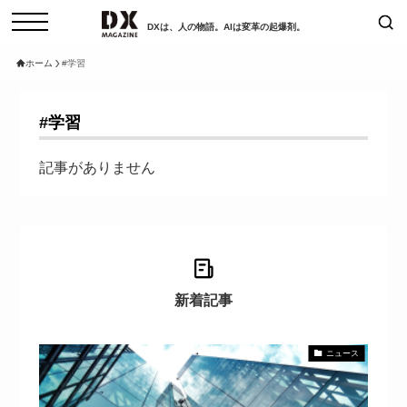
DXは、人の物語。AIは変革の起爆剤。
ホーム
#学習
検索
コラム
インタビュー
#学習
セミナー
ニュース
サービスメニュー
日本オムニチャネル協会
記事がありません
トップページ
現在開催予定のセミナー
特集
動画
【8/12開催】「イノベーションを
セミナー
サイトマップ
数値化する」～投資される事業の
お問い合わせ
新着記事
基準と、終活DX「SouSou」に
個人情報保護法について
学ぶ資金調達・巻き込みのリアル
運営会社
～
ニュース
採用情報
2026-06-10