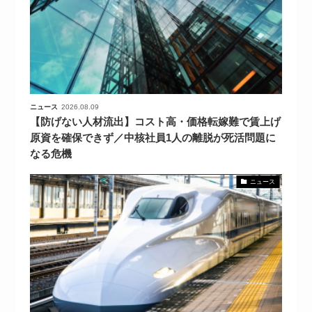
【9/30開催】AIで何でもできる時
セミナー
代に、なぜ「DX人財」というキ
ャリアが求められるのか
2026-08-07
ニュース
2026.08.09
【防げない人材流出】コスト高・価格転嫁難で賃上げ
原資を確保できず／中核社員1人の離脱が死活問題に
なる危機
ニュース