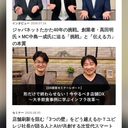
インタビュー
2026.07.24
ジャパネットたかた40年の挑戦。創業者・髙田明
氏 × MC中島一成氏に迫る「挑戦」と「伝える力」
の本質
セミナー
2026.08.05
店舗刷新を阻む「3つの壁」をどう越えるか？ユビ
レジ社長が語る人とAIが共創する次世代スマート