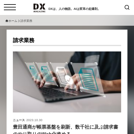
DXは、人の物語。AIは変革の起爆剤。
ホーム
請求業務
検索
コラム
インタビュー
請求業務
セミナー
ニュース
サービスメニュー
日本オムニチャネル協会
トップページ
現在開催予定のセミナー
特集
動画
【8/12開催】「イノベーションを
セミナー
サイトマップ
数値化する」～投資される事業の
お問い合わせ
基準と、終活DX「SouSou」に
個人情報保護法について
学ぶ資金調達・巻き込みのリアル
運営会社
～
採用情報
ニュース
2023.10.30
2026-06-10
豊田通商が帳票基盤を刷新、数千社に及ぶ請求書
のやり取りのWeb化進める