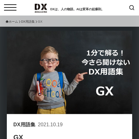
DXは、人の物語。AIは変革の起爆剤。
ホーム
DX用語集
GX
検索
コラム
インタビュー
セミナー
ニュース
サービスメニュー
日本オムニチャネル協会
トップページ
現在開催予定のセミナー
特集
動画
非公開: 【8/6開催】AIエージェン
セミナー
サイトマップ
ト時代、日本企業は何から始める
お問い合わせ
べきか。〜シリコンバレーAX最
個人情報保護法について
新潮流から学ぶ〜
運営会社
2026-08-03
DX用語集
2021.10.19
採用情報
【8/12開催】「イノベーションを
セミナー
GX