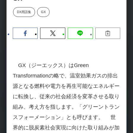
数値化する」～投資される事業の
基準と、終活DX「SouSou」に
DX用語集
GX
学ぶ資金調達・巻き込みのリアル
～
2026-06-10
GX（ジーエックス）はGreen
Transformationの略で、温室効果ガスの排出
源となる燃料や電力を再生可能なエネルギー
に転換し、従来の社会経済を変革させる取り
組み、考え方を指します。「グリーントラン
スフォーメーション」とも呼びます。 世
界的に脱炭素社会実現に向けた取り組みが加