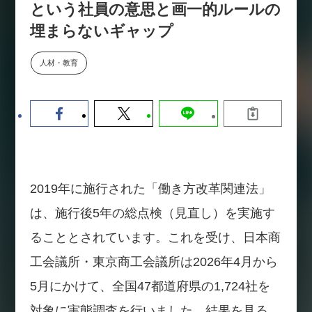
という社員の意思と画一的ルールの
【9/30開催】AIで何でもできる時
セミナー
代に、なぜ「DX人財」というキ
埋まらないギャップ
ャリアが求められるのか
2026-08-07
人材・教育
2019年に施行された「働き方改革関連法」
は、施行後5年の総点検（見直し）を実施す
ることとされています。これを受け、日本商
工会議所・東京商工会議所は2026年4月から
5月にかけて、全国47都道府県の1,724社を
対象に実態調査を行いました。結果を見る