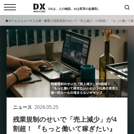
DXは、人の物語。AIは変革の起爆剤。
ホーム
ニュース
人材・教育
残業規制のせいで「売上減少」が4割超！ 『もっと働いて
検索
コラム
インタビュー
セミナー
ニュース
サービスメニュー
日本オムニチャネル協会
トップページ
現在開催予定のセミナー
特集
動画
【8/12開催】「イノベーションを
セミナー
サイトマップ
数値化する」～投資される事業の
お問い合わせ
基準と、終活DX「SouSou」に
個人情報保護法について
学ぶ資金調達・巻き込みのリアル
ニュース
2026.05.25
運営会社
～
残業規制のせいで「売上減少」が4
採用情報
2026-06-10
割超！ 『もっと働いて稼ぎたい』