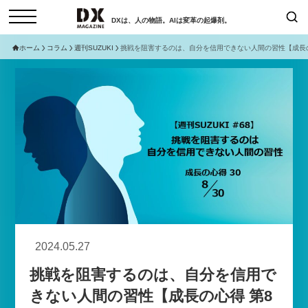
DXは、人の物語。AIは変革の起爆剤。
ホーム
コラム
週刊SUZUKI
挑戦を阻害するのは、自分を信用できない人間の習性【成長の
検索
コラム
インタビュー
セミナー
ニュース
サービスメニュー
日本オムニチャネル協会
トップページ
現在開催予定のセミナー
特集
動画
【8/12開催】「イノベーションを
セミナー
サイトマップ
数値化する」～投資される事業の
お問い合わせ
基準と、終活DX「SouSou」に
個人情報保護法について
学ぶ資金調達・巻き込みのリアル
2024.05.27
運営会社
～
挑戦を阻害するのは、自分を信用で
採用情報
2026-06-10
きない人間の習性【成長の心得 第8