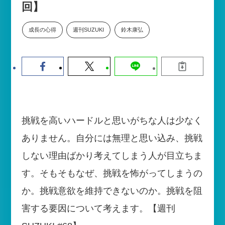
回】
【9/30開催】AIで何でもできる時
セミナー
代に、なぜ「DX人財」というキ
ャリアが求められるのか
成長の心得
週刊SUZUKI
鈴木康弘
2026-08-07
挑戦を高いハードルと思いがちな人は少なく
ありません。自分には無理と思い込み、挑戦
しない理由ばかり考えてしまう人が目立ちま
す。そもそもなぜ、挑戦を怖がってしまうの
か。挑戦意欲を維持できないのか。挑戦を阻
害する要因について考えます。【週刊