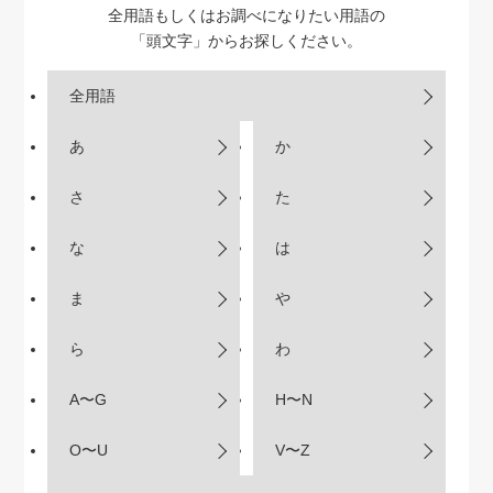
全用語もしくはお調べになりたい用語の
「頭文字」からお探しください。
全用語
あ
か
さ
た
な
は
ま
や
ら
わ
A〜G
H〜N
O〜U
V〜Z