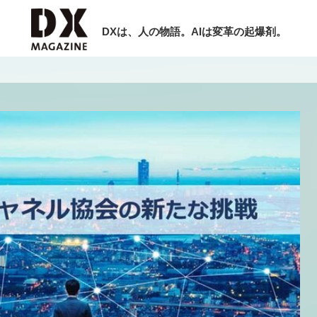
DXは、人の物語。AIは変革の起爆剤。
検索
ラム
インタビュー
ミナー
ニュース
ービスメニュー
日本オムニチャネル協会
現在開催予定のセミナー
トップページ
特集
非公開: 【8/6開催】AIエージェント時
セミナー
動画
代、日本企業は何から始めるべきか。
サイトマップ
シリコンバレーAX最新潮流から学ぶ
お問い合わせ
2026-08-03
個人情報保護法について