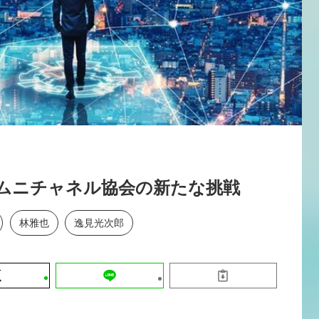
運営会社
【8/12開催】「イノベーションを数値
セミナー
採用情報
する」～投資される事業の基準と、終
DX「SouSou」に学ぶ資金調達・巻
みのリアル～
2026-06-10
ムニチャネル協会の新たな挑戦
林雅也
逸見光次郎