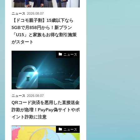
ニュース
2026.08.07
【ドコモ親子割】15歳以下なら
5GBで月858円から！新プラン
「U15」と家族もお得な割引施策
がスタート
ニュース
ニュース
2026.08.07
QRコード決済を悪用した直接送金
詐欺が急増！PayPay偽サイトやポ
イント詐欺に注意
ニュース