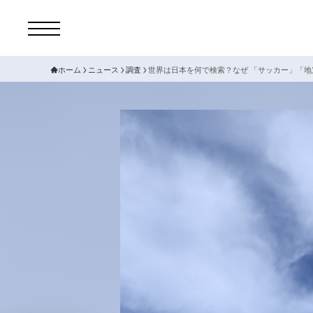
ホーム
ニュース
調査
世界は日本を何で検索？なぜ 「サッカー」「地
コ
セ
サ