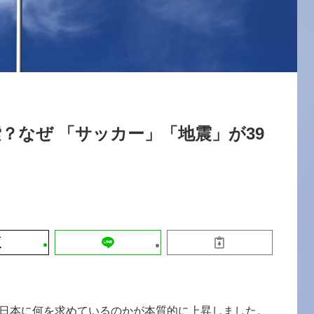
運営会社
【9/30開催】AIで何でもできる時代に
セミナー
採用情報
なぜ「DX人財」というキャリアが求
れるのか
2026-08-07
？なぜ 「サッカー」「地震」が39
が日本に何を求めているのかが本質的に上昇しました。