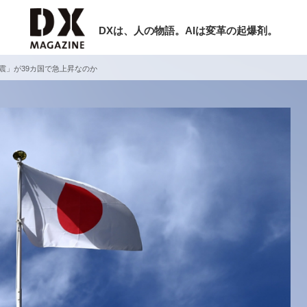
DXは、人の物語。AIは変革の起爆剤。
震」が39カ国で急上昇なのか
検索
ラム
インタビュー
ミナー
ニュース
ービスメニュー
日本オムニチャネル協会
現在開催予定のセミナー
トップページ
特集
【8/12開催】「イノベーションを数値
セミナー
動画
する」～投資される事業の基準と、終
サイトマップ
DX「SouSou」に学ぶ資金調達・巻
お問い合わせ
みのリアル～
個人情報保護法について
2026-06-10