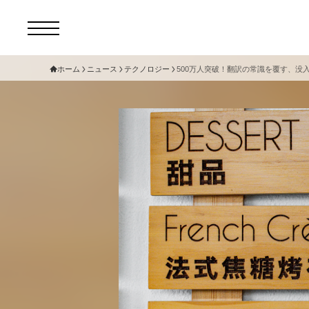
ホーム
ニュース
テクノロジー
500万人突破！翻訳の常識を覆す、没
コ
セ
サ