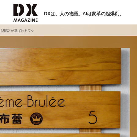
DXは、人の物語。AIは変革の起爆剤。
入型翻訳が選ばれるワケ
検索
ラム
インタビュー
ミナー
ニュース
ービスメニュー
日本オムニチャネル協会
現在開催予定のセミナー
トップページ
特集
【8/12開催】「イノベーションを数値
セミナー
動画
する」～投資される事業の基準と、終
サイトマップ
DX「SouSou」に学ぶ資金調達・巻
お問い合わせ
みのリアル～
個人情報保護法について
2026-06-10