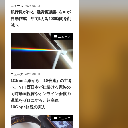
ニュース
2026.08.08
銀行員が作る“融資稟議書”をAIが
自動作成 年間1万3,400時間を削
減へ
ニュース
ニュース
2026.08.08
1Gbps回線から「10倍速」の世界
へ。NTT西日本が仕掛ける家族の
同時動画視聴やオンライン会議の
遅延をゼロにする、超高速
10Gbps回線の実力
ニュース