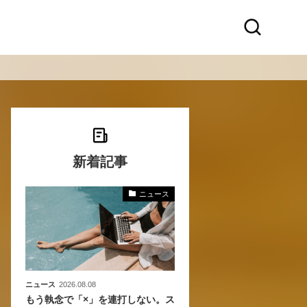
新着記事
ニュース
化
活
き込
ニュース
2026.08.08
もう執念で「×」を連打しない。ス