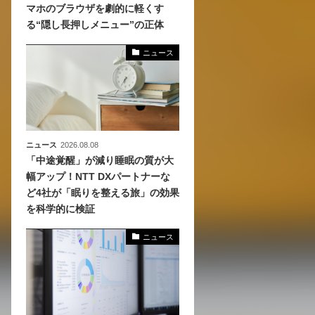
マホのブラウザを劇的に軽くす
る“隠し長押しメニュー”の正体
、
めら
ニュース
ニュース
2026.08.08
「中途覚醒」が減り睡眠の質が大
幅アップ！NTT DXパートナーな
ど4社が「眠りを整える旅」の効果
を科学的に検証
ニュース