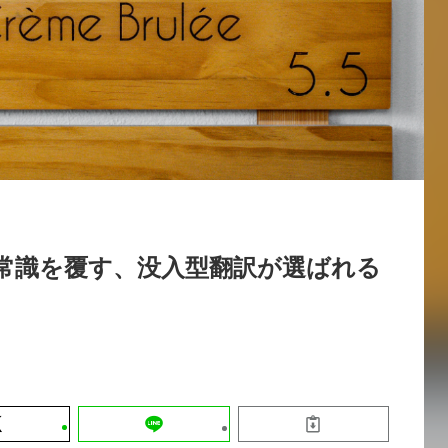
運営会社
【9/30開催】AIで何でもできる時代に
セミナー
採用情報
なぜ「DX人財」というキャリアが求
れるのか
2026-08-07
の常識を覆す、没入型翻訳が選ばれる