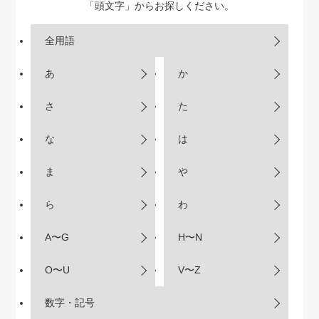
「頭文字」からお探しください。
全用語
あ
か
さ
た
な
は
ま
や
ら
わ
A〜G
H〜N
O〜U
V〜Z
数字・記号