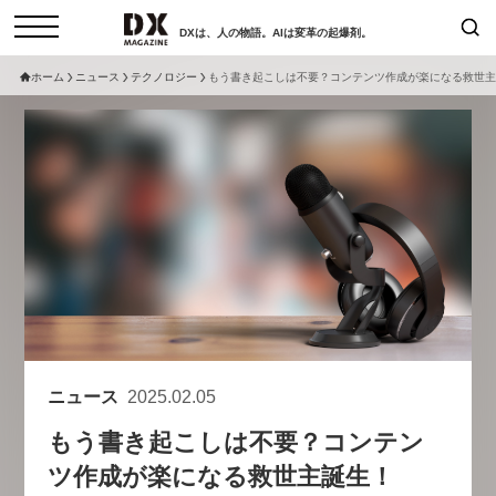
DXは、人の物語。AIは変革の起爆剤。
ホーム
ニュース
テクノロジー
もう書き起こしは不要？コンテンツ作成が楽になる救世主
検索
コラム
インタビュー
セミナー
ニュース
サービスメニュー
日本オムニチャネル協会
トップページ
現在開催予定のセミナー
特集
動画
【8/12開催】「イノベーションを
セミナー
サイトマップ
数値化する」～投資される事業の
お問い合わせ
基準と、終活DX「SouSou」に
個人情報保護法について
学ぶ資金調達・巻き込みのリアル
ニュース
2025.02.05
運営会社
～
もう書き起こしは不要？コンテン
採用情報
2026-06-10
ツ作成が楽になる救世主誕生！