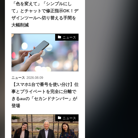
「色を変えて」「シンプルにし
て」とチャットで修正指示OK！デ
、
ザインツールへ切り替える手間を
めら
大幅削減
ニュース
ニュース
2026.08.09
【スマホ1台で番号を使い分け】仕
事とプライベートを完全に分離で
きるauの「セカンドナンバー」が
登場
ニュース