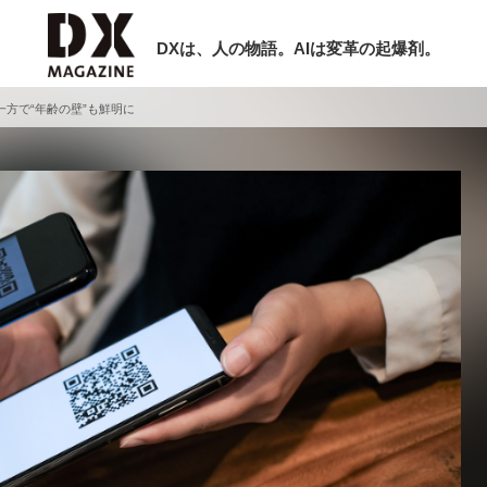
DXは、人の物語。AIは変革の起爆剤。
方で“年齢の壁”も鮮明に
検索
ラム
インタビュー
ミナー
ニュース
ービスメニュー
日本オムニチャネル協会
現在開催予定のセミナー
トップページ
特集
【8/12開催】「イノベーションを数値
セミナー
動画
する」～投資される事業の基準と、終
サイトマップ
DX「SouSou」に学ぶ資金調達・巻
お問い合わせ
みのリアル～
個人情報保護法について
2026-06-10