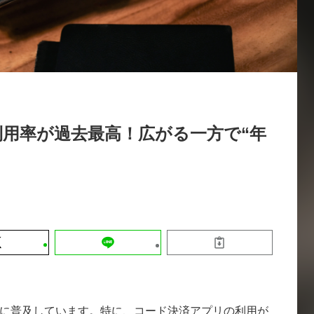
運営会社
【9/30開催】AIで何でもできる時代に
セミナー
採用情報
なぜ「DX人財」というキャリアが求
れるのか
2026-08-07
用率が過去最高！広がる一方で“年
に普及しています。特に、コード決済アプリの利用が