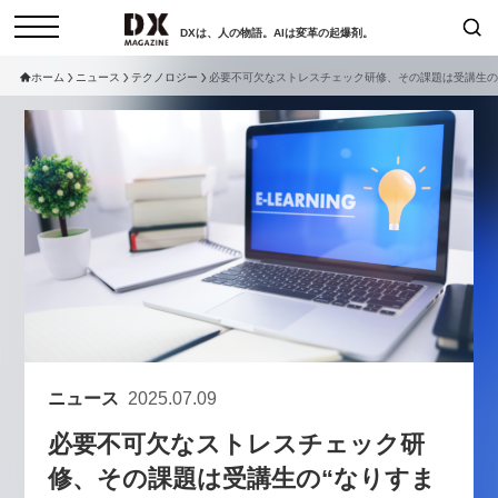
DXは、人の物語。AIは変革の起爆剤。
ホーム
ニュース
テクノロジー
必要不可欠なストレスチェック研修、その課題は受講生の“な
検索
コラム
インタビュー
セミナー
ニュース
サービスメニュー
日本オムニチャネル協会
トップページ
現在開催予定のセミナー
特集
動画
【8/6開催】AIエージェント時
セミナー
サイトマップ
代、日本企業は何から始めるべき
お問い合わせ
か。〜シリコンバレーAX最新潮
個人情報保護法について
流から学ぶ〜
ニュース
2025.07.09
運営会社
2026-08-03
必要不可欠なストレスチェック研
採用情報
修、その課題は受講生の“なりすま
【8/12開催】「イノベーションを
セミナー