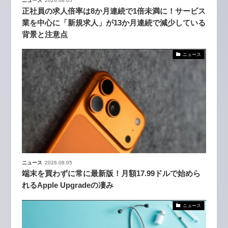
ニュース
2026.08.05
正社員の求人倍率は8か月連続で1倍未満に！サービス
業を中心に「新規求人」が13か月連続で減少している
背景と注意点
ニュース
ニュース
2026.08.05
端末を買わずに常に最新版！月額17.99ドルで始めら
れるApple Upgradeの凄み
ニュース