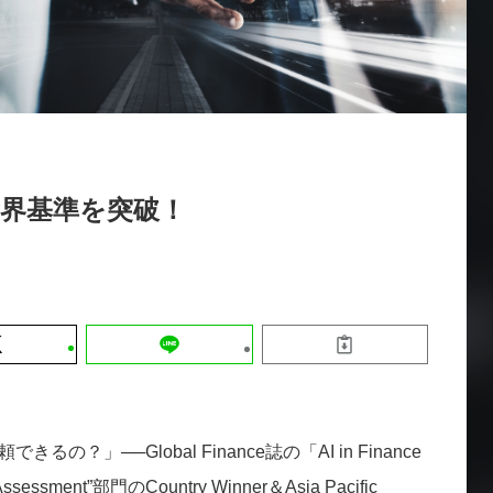
運営会社
【9/30開催】AIで何でもできる時代に
セミナー
採用情報
なぜ「DX人財」というキャリアが求
れるのか
2026-08-07
世界基準を突破！
？」──Global Finance誌の「AI in Finance
essment”部門のCountry Winner＆Asia Pacific