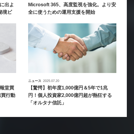
に出よ
Microsoft 365、高度監視を強化。より安
秘境ビ
全に使うための運用支援を開始
ニュース
2025.07.20
博報堂買
【驚愕】初年度1,000億円＆5年で1兆
購買行動
円！個人投資家2,000億円超が熱狂する
「オルタナ信託」