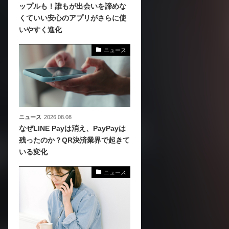
ップルも！誰もが出会いを諦めな
くていい安心のアプリがさらに使
、
いやすく進化
めら
ニュース
ニュース
2026.08.08
なぜLINE Payは消え、PayPayは
残ったのか？QR決済業界で起きて
いる変化
ニュース