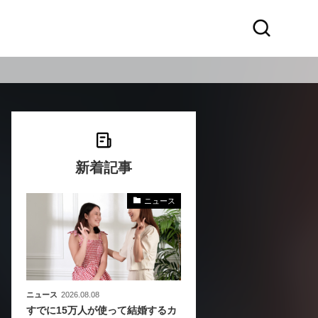
新着記事
ニュース
化
活
き込
ニュース
2026.08.08
すでに15万人が使って結婚するカ