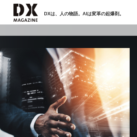
DXは、人の物語。AIは変革の起爆剤。
！
検索
ラム
インタビュー
ミナー
ニュース
ービスメニュー
日本オムニチャネル協会
現在開催予定のセミナー
トップページ
特集
【8/12開催】「イノベーションを数値
セミナー
動画
する」～投資される事業の基準と、終
サイトマップ
DX「SouSou」に学ぶ資金調達・巻
お問い合わせ
みのリアル～
個人情報保護法について
2026-06-10