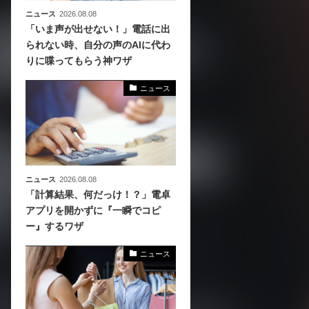
ニュース
2026.08.08
「いま声が出せない！」電話に出
られない時、自分の声のAIに代わ
りに喋ってもらう神ワザ
ニュース
ニュース
2026.08.08
「計算結果、何だっけ！？」電卓
アプリを開かずに『一瞬でコピ
ー』するワザ
ニュース