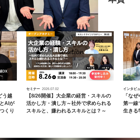
セミナー
2026.07.02
インタビ
どう越
【8/26開催】大企業の経営・スキルの
「なぜ
とAIが
活かし方・潰し方～社外で求められる
第一線
つくり
スキルと、嫌われるスキルとは？～
生きる