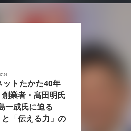
07.24
ネットたかた40年
。創業者・髙田明氏
中島一成氏に迫る
」と「伝える力」の