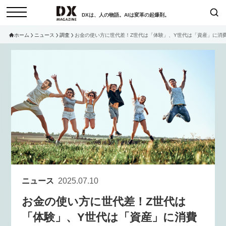
DXは、人の物語。AIは変革の起爆剤。
ホーム
ニュース
調査
お金の使い方に世代差！Z世代は「体験」、Y世代は「資産」に消
検索
コラム
インタビュー
セミナー
ニュース
サービスメニュー
日本オムニチャネル協会
トップページ
現在開催予定のセミナー
特集
動画
非公開: 【8/6開催】AIエージェン
セミナー
サイトマップ
ト時代、日本企業は何から始める
お問い合わせ
べきか。〜シリコンバレーAX最
個人情報保護法について
新潮流から学ぶ〜
ニュース
2025.07.10
運営会社
2026-08-03
お金の使い方に世代差！Z世代は
採用情報
「体験」、Y世代は「資産」に消費
【8/12開催】「イノベーションを
セミナー