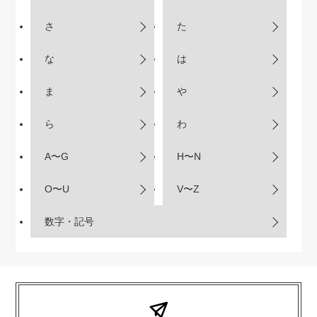
さ
た
な
は
ま
や
ら
わ
A〜G
H〜N
O〜U
V〜Z
数字・記号