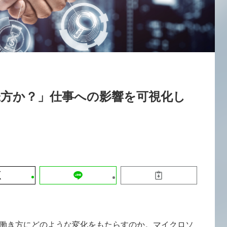
運営会社
【9/30開催】AIで何でもできる時代に
セミナー
採用情報
なぜ「DX人財」というキャリアが求
れるのか
2026-08-07
味方か？」仕事への影響を可視化し
の働き方にどのような変化をもたらすのか。マイクロソ