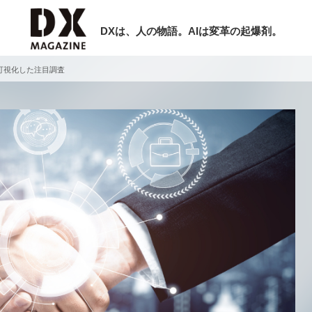
DXは、人の物語。AIは変革の起爆剤。
可視化した注目調査
検索
ラム
インタビュー
ミナー
ニュース
ービスメニュー
日本オムニチャネル協会
現在開催予定のセミナー
トップページ
特集
【8/12開催】「イノベーションを数値
セミナー
動画
する」～投資される事業の基準と、終
サイトマップ
DX「SouSou」に学ぶ資金調達・巻
お問い合わせ
みのリアル～
個人情報保護法について
2026-06-10