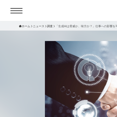
ホーム
ニュース
調査
「生成AIは脅威か、味方か？」仕事への影響を
コ
セ
サ