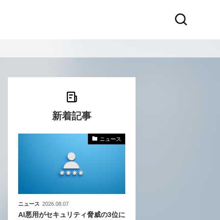
新着記事
ニュース
化
活
き込
ニュース
2026.08.07
AI悪用がセキュリティ脅威の3位に