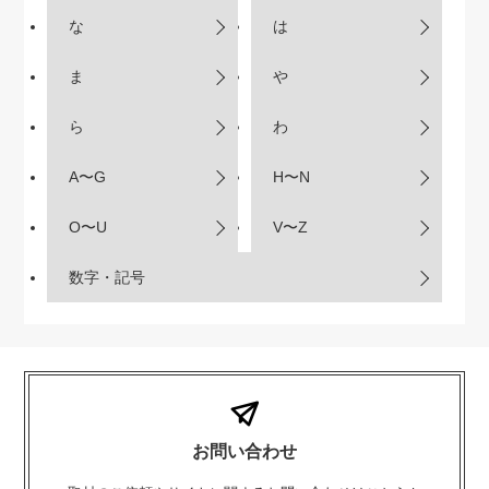
な
は
ま
や
ら
わ
A〜G
H〜N
O〜U
V〜Z
数字・記号
お問い合わせ