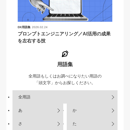
DX用語集
2026.02.24
プロンプトエンジニアリング／AI活用の成果
を左右する技
用語集
全用語もしくはお調べになりたい用語の
「頭文字」からお探しください。
全用語
あ
か
さ
た