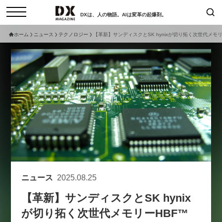
DXは、人の物語。AIは変革の起爆剤。
ホーム
ニュース
テクノロジー
【革新】サンディスクとSK hynixが切り拓く次世代メモリ
検索
コラム
インタビュー
セミナー
ニュース
サービスメニュー
日本オムニチャネル協会
トップページ
現在開催予定のセミナー
特集
動画
【8/12開催】「イノベーションを
セミナー
サイトマップ
数値化する」～投資される事業の
お問い合わせ
基準と、終活DX「SouSou」に
個人情報保護法について
学ぶ資金調達・巻き込みのリアル
ニュース
2025.08.25
運営会社
～
【革新】サンディスクとSK hynix
採用情報
2026-06-10
が切り拓く次世代メモリーHBF™