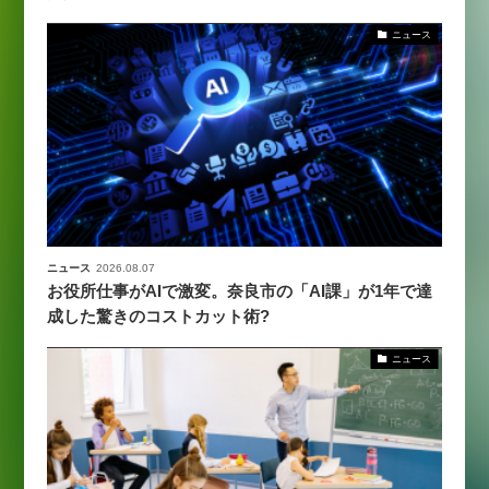
ニュース
ニュース
2026.08.07
お役所仕事がAIで激変。奈良市の「AI課」が1年で達
成した驚きのコストカット術?
ニュース