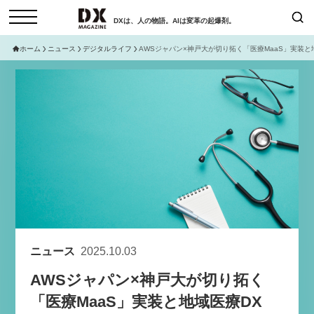
DXは、人の物語。AIは変革の起爆剤。
ホーム
ニュース
デジタルライフ
AWSジャパン×神戸大が切り拓く「医療MaaS」実装と
検索
コラム
インタビュー
セミナー
ニュース
サービスメニュー
日本オムニチャネル協会
トップページ
現在開催予定のセミナー
特集
動画
【8/6開催】AIエージェント時
セミナー
サイトマップ
代、日本企業は何から始めるべき
お問い合わせ
か。〜シリコンバレーAX最新潮
個人情報保護法について
流から学ぶ〜
ニュース
2025.10.03
運営会社
2026-08-03
AWSジャパン×神戸大が切り拓く
採用情報
「医療MaaS」実装と地域医療DX
【8/12開催】「イノベーションを
セミナー