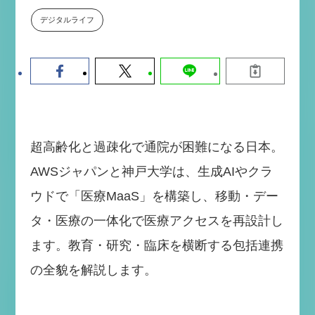
数値化する」～投資される事業の
デジタルライフ
基準と、終活DX「SouSou」に
学ぶ資金調達・巻き込みのリアル
～
2026-06-10
超高齢化と過疎化で通院が困難になる日本。
AWSジャパンと神戸大学は、生成AIやクラ
ウドで「医療MaaS」を構築し、移動・デー
タ・医療の一体化で医療アクセスを再設計し
ます。教育・研究・臨床を横断する包括連携
の全貌を解説します。