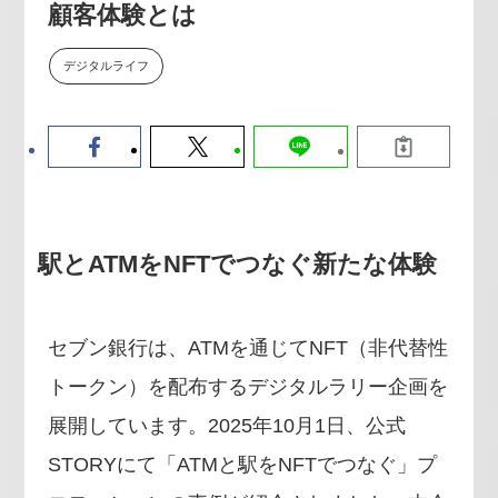
顧客体験とは
数値化する」～投資される事業の
基準と、終活DX「SouSou」に
学ぶ資金調達・巻き込みのリアル
デジタルライフ
～
2026-06-10
駅とATMをNFTでつなぐ新たな体験
セブン銀行は、ATMを通じてNFT（非代替性
トークン）を配布するデジタルラリー企画を
展開しています。2025年10月1日、公式
STORYにて「ATMと駅をNFTでつなぐ」プ