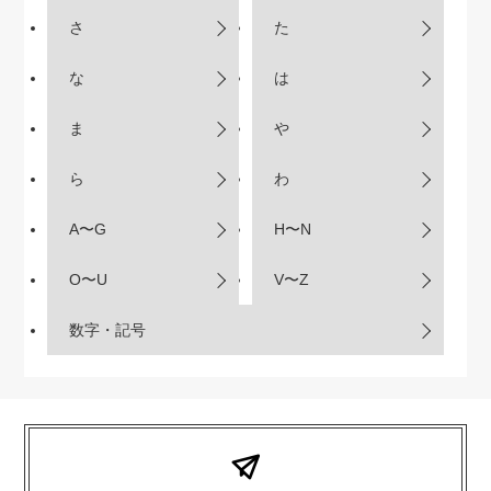
さ
た
な
は
ま
や
ら
わ
A〜G
H〜N
O〜U
V〜Z
数字・記号