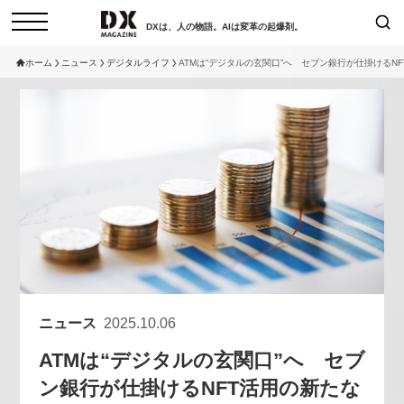
DXは、人の物語。AIは変革の起爆剤。
ホーム
ニュース
デジタルライフ
ATMは“デジタルの玄関口”へ セブン銀行が仕掛けるN
検索
コラム
インタビュー
セミナー
ニュース
サービスメニュー
日本オムニチャネル協会
トップページ
現在開催予定のセミナー
特集
動画
非公開: 【8/6開催】AIエージェン
セミナー
サイトマップ
ト時代、日本企業は何から始める
お問い合わせ
べきか。〜シリコンバレーAX最
個人情報保護法について
新潮流から学ぶ〜
ニュース
2025.10.06
運営会社
2026-08-03
ATMは“デジタルの玄関口”へ セブ
採用情報
ン銀行が仕掛けるNFT活用の新たな
【8/12開催】「イノベーションを
セミナー