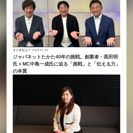
インタビュー
2026.07.24
ジャパネットたかた40年の挑戦。創業者・髙田明
氏 × MC中島一成氏に迫る「挑戦」と「伝える力」
の本質