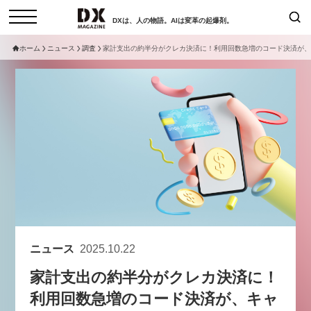
DXは、人の物語。AIは変革の起爆剤。
ホーム
ニュース
調査
家計支出の約半分がクレカ決済に！利用回数急増のコード決済が、
検索
コラム
インタビュー
セミナー
ニュース
サービスメニュー
日本オムニチャネル協会
トップページ
現在開催予定のセミナー
特集
動画
【8/6開催】AIエージェント時
セミナー
サイトマップ
代、日本企業は何から始めるべき
お問い合わせ
か。〜シリコンバレーAX最新潮
個人情報保護法について
流から学ぶ〜
ニュース
2025.10.22
運営会社
2026-08-03
家計支出の約半分がクレカ決済に！
採用情報
利用回数急増のコード決済が、キャ
【8/12開催】「イノベーションを
セミナー