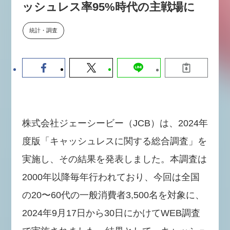
ッシュレス率95%時代の主戦場に
数値化する」～投資される事業の
基準と、終活DX「SouSou」に
学ぶ資金調達・巻き込みのリアル
統計・調査
～
2026-06-10
株式会社ジェーシービー（JCB）は、2024年
度版「キャッシュレスに関する総合調査」を
実施し、その結果を発表しました。本調査は
2000年以降毎年行われており、今回は全国
の20〜60代の一般消費者3,500名を対象に、
2024年9月17日から30日にかけてWEB調査