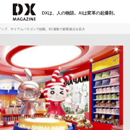
DXは、人の物語。AIは変革の起爆剤。
ップアップ、サイアムパラゴンで始動。EC連動で顧客接点を拡大
検索
ラム
インタビュー
ミナー
ニュース
ービスメニュー
日本オムニチャネル協会
現在開催予定のセミナー
トップページ
特集
【8/6開催】AIエージェント時代、日
セミナー
動画
業は何から始めるべきか。〜シリコン
サイトマップ
レーAX最新潮流から学ぶ〜
お問い合わせ
2026-08-03
個人情報保護法について