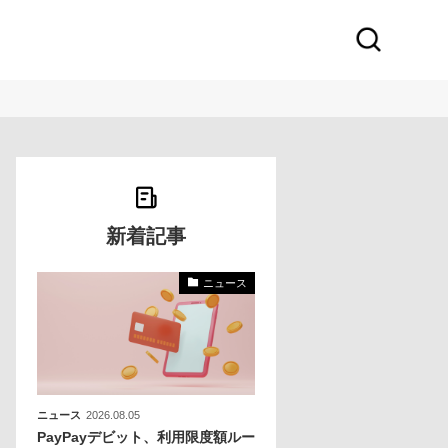
新着記事
ニュース
本企
バ
ニュース
2026.08.05
PayPayデビット、利用限度額ルー