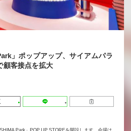
運営会社
【8/12開催】「イノベーションを数値
セミナー
採用情報
する」～投資される事業の基準と、終
DX「SouSou」に学ぶ資金調達・巻
みのリアル～
2026-06-10
 Park」ポップアップ、サイアムパラ
で顧客接点を拡大
MA Park」POP UP STOREを開設します。会場は