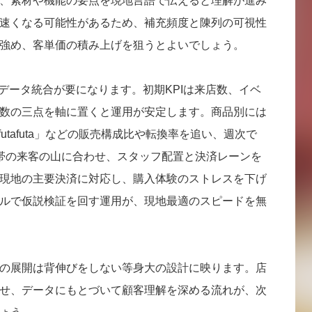
、素材や機能の要点を現地言語で伝えると理解が進み
速くなる可能性があるため、補充頻度と陳列の可視性
強め、客単価の積み上げを狙うとよいでしょう。
データ統合が要になります。初期KPIは来店数、イベ
数の三点を軸に置くと運用が安定します。商品別には
」「futafuta」などの販売構成比や転換率を追い、週次で
帯の来客の山に合わせ、スタッフ配置と決済レーンを
現地の主要決済に対応し、購入体験のストレスを下げ
ルで仮説検証を回す運用が、現地最適のスピードを無
の展開は背伸びをしない等身大の設計に映ります。店
せ、データにもとづいて顧客理解を深める流れが、次