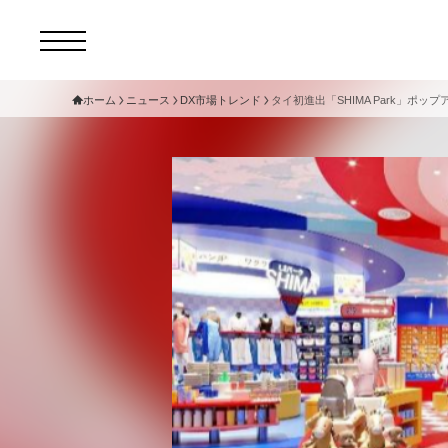
ホーム
ニュース
DX市場トレンド
タイ初進出「SHIMA Park」ポ
コ
セ
サ