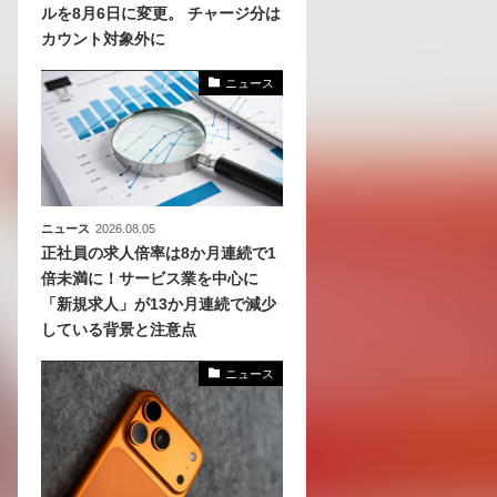
ルを8月6日に変更。 チャージ分は
カウント対象外に
化
活
ニュース
き込
ニュース
2026.08.05
正社員の求人倍率は8か月連続で1
倍未満に！サービス業を中心に
「新規求人」が13か月連続で減少
している背景と注意点
ニュース