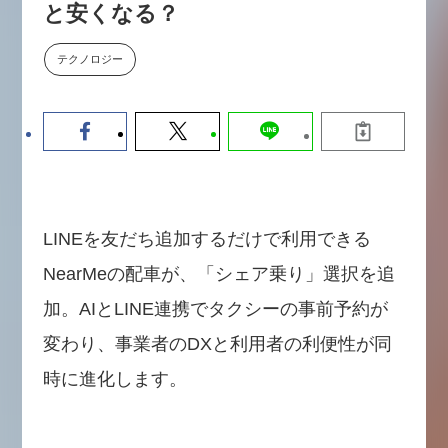
と安くなる？
数値化する」～投資される事業の
基準と、終活DX「SouSou」に
学ぶ資金調達・巻き込みのリアル
テクノロジー
～
2026-06-10
LINEを友だち追加するだけで利用できる
NearMeの配車が、「シェア乗り」選択を追
加。AIとLINE連携でタクシーの事前予約が
変わり、事業者のDXと利用者の利便性が同
時に進化します。