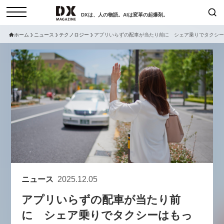
DXは、人の物語。AIは変革の起爆剤。
ホーム
ニュース
テクノロジー
アプリいらずの配車が当たり前に シェア乗りでタクシー
検索
コラム
インタビュー
セミナー
ニュース
サービスメニュー
日本オムニチャネル協会
トップページ
現在開催予定のセミナー
特集
動画
【8/6開催】AIエージェント時
セミナー
サイトマップ
代、日本企業は何から始めるべき
お問い合わせ
か。〜シリコンバレーAX最新潮
個人情報保護法について
流から学ぶ〜
ニュース
2025.12.05
運営会社
2026-08-03
アプリいらずの配車が当たり前
採用情報
に シェア乗りでタクシーはもっ
【8/12開催】「イノベーションを
セミナー