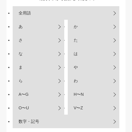
全用語
あ
か
さ
た
な
は
ま
や
ら
わ
A〜G
H〜N
O〜U
V〜Z
数字・記号