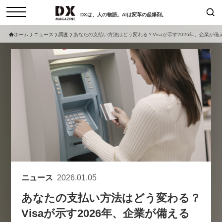
DXは、人の物語。AIは変革の起爆剤。
ホーム
ニュース
調査
あなたの支払い方法はどう変わる？Visaが示す2026年、企業が備
検索
コラム
インタビュー
セミナー
ニュース
サービスメニュー
日本オムニチャネル協会
トップページ
現在開催予定のセミナー
特集
動画
【8/12開催】「イノベーションを
セミナー
サイトマップ
数値化する」～投資される事業の
お問い合わせ
基準と、終活DX「SouSou」に
個人情報保護法について
学ぶ資金調達・巻き込みのリアル
ニュース
2026.01.05
運営会社
～
あなたの支払い方法はどう変わる？
採用情報
2026-06-10
Visaが示す2026年、企業が備える