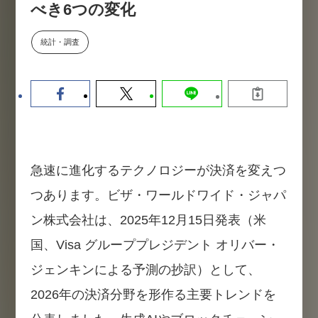
べき6つの変化
【9/30開催】AIで何でもできる時
セミナー
代に、なぜ「DX人財」というキ
ャリアが求められるのか
統計・調査
2026-08-07
急速に進化するテクノロジーが決済を変えつ
つあります。ビザ・ワールドワイド・ジャパ
ン株式会社は、2025年12月15日発表（米
国、Visa グループプレジデント オリバー・
ジェンキンによる予測の抄訳）として、
2026年の決済分野を形作る主要トレンドを