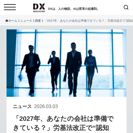
DXは、人の物語。AIは変革の起爆剤。
ホーム
ニュース
調査
「2027年、あなたの会社は準備できている？」労基法改正で“認知
検索
コラム
インタビュー
セミナー
ニュース
サービスメニュー
日本オムニチャネル協会
トップページ
現在開催予定のセミナー
特集
動画
【8/12開催】「イノベーションを
セミナー
サイトマップ
数値化する」～投資される事業の
お問い合わせ
基準と、終活DX「SouSou」に
個人情報保護法について
学ぶ資金調達・巻き込みのリアル
ニュース
2026.03.03
運営会社
～
「2027年、あなたの会社は準備で
採用情報
2026-06-10
きている？」労基法改正で“認知