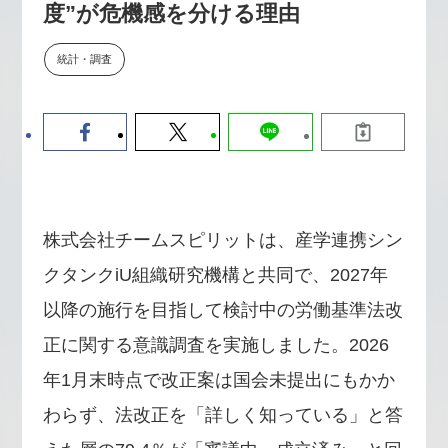
度”が危機感を分ける理由
【9/30開催】AIで何でもできる時
セミナー
代に、なぜ「DX人財」というキ
ャリアが求められるのか
統計・調査
2026-08-07
株式会社チームスピリットは、産学連携シン
クタンクiU組織研究機構と共同で、2027年
以降の施行を目指して検討中の労働基準法改
正に関する意識調査を実施しました。2026
年1月末時点で改正案は国会未提出にもかか
わらず、法改正を「詳しく知っている」と答