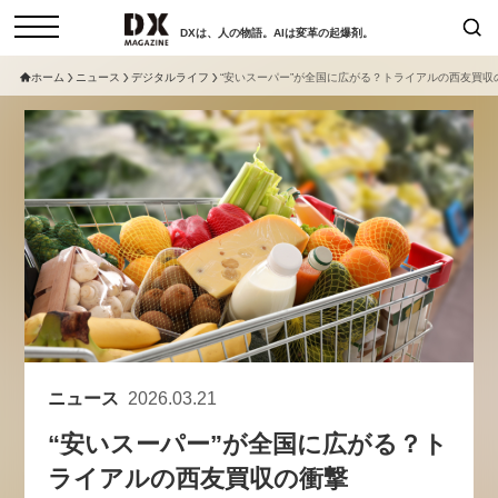
DXは、人の物語。AIは変革の起爆剤。
ホーム
ニュース
デジタルライフ
“安いスーパー”が全国に広がる？トライアルの西友買収
検索
コラム
インタビュー
セミナー
ニュース
サービスメニュー
日本オムニチャネル協会
トップページ
現在開催予定のセミナー
特集
動画
非公開: 【8/6開催】AIエージェン
セミナー
サイトマップ
ト時代、日本企業は何から始める
お問い合わせ
べきか。〜シリコンバレーAX最
個人情報保護法について
新潮流から学ぶ〜
ニュース
2026.03.21
運営会社
2026-08-03
“安いスーパー”が全国に広がる？ト
採用情報
ライアルの西友買収の衝撃
【8/12開催】「イノベーションを
セミナー