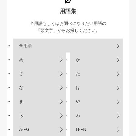
用語集
全用語もしくはお調べになりたい用語の
「頭文字」からお探しください。
全用語
あ
か
さ
た
な
は
ま
や
ら
わ
A〜G
H〜N