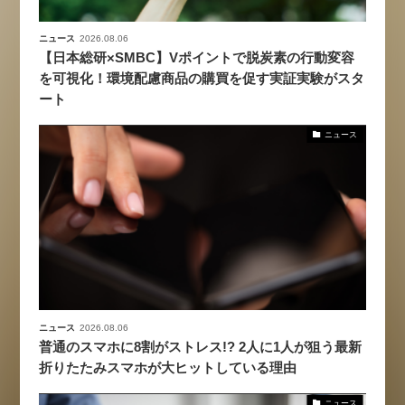
ニュース
2026.08.06
【日本総研×SMBC】Vポイントで脱炭素の行動変容
を可視化！環境配慮商品の購買を促す実証実験がスタ
ート
ニュース
ニュース
2026.08.06
普通のスマホに8割がストレス!? 2人に1人が狙う最新
折りたたみスマホが大ヒットしている理由
ニュース