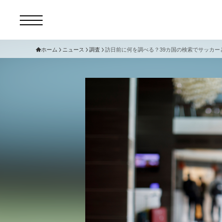
ホーム
ニュース
調査
訪日前に何を調べる？39カ国の検索でサッカー
コ
セ
サ