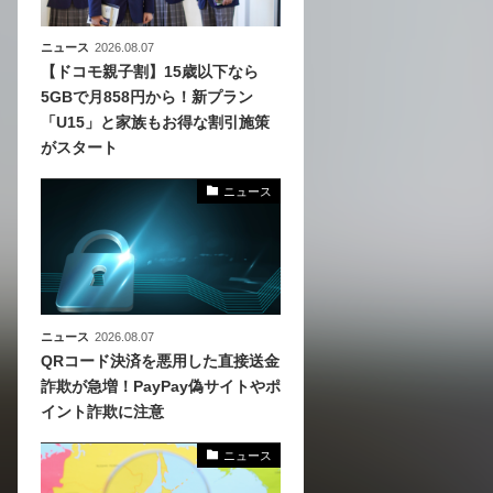
ニュース
2026.08.07
【ドコモ親子割】15歳以下なら
5GBで月858円から！新プラン
「U15」と家族もお得な割引施策
がスタート
ニュース
ニュース
2026.08.07
QRコード決済を悪用した直接送金
詐欺が急増！PayPay偽サイトやポ
イント詐欺に注意
ニュース