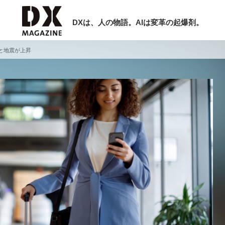
DXは、人の物語。AIは変革の起爆剤。
と地震が上昇
検索
ラム
インタビュー
ミナー
ニュース
ービスメニュー
日本オムニチャネル協会
現在開催予定のセミナー
トップページ
特集
非公開: 【8/6開催】AIエージェント時
セミナー
動画
代、日本企業は何から始めるべきか。
サイトマップ
シリコンバレーAX最新潮流から学ぶ
お問い合わせ
2026-08-03
個人情報保護法について