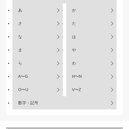
あ
か
さ
た
な
は
ま
や
ら
わ
A〜G
H〜N
O〜U
V〜Z
数字・記号