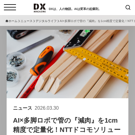
DXは、人の物語。AIは変革の起爆剤。
ホーム
ニュース
デジタルライフ
AI×多脚ロボで管の『減肉』を1cm精度で定量化！N
検索
コラム
インタビュー
セミナー
ニュース
サービスメニュー
日本オムニチャネル協会
トップページ
現在開催予定のセミナー
特集
動画
【8/12開催】「イノベーションを
セミナー
サイトマップ
数値化する」～投資される事業の
お問い合わせ
基準と、終活DX「SouSou」に
個人情報保護法について
学ぶ資金調達・巻き込みのリアル
ニュース
2026.03.30
運営会社
～
AI×多脚ロボで管の『減肉』を1cm
採用情報
2026-06-10
精度で定量化！NTTドコモソリュー