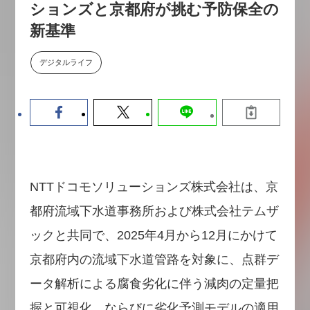
ションズと京都府が挑む予防保全の
【9/30開催】AIで何でもできる時
セミナー
代に、なぜ「DX人財」というキ
新基準
ャリアが求められるのか
2026-08-07
デジタルライフ
NTTドコモソリューションズ株式会社は、京
都府流域下水道事務所および株式会社テムザ
ックと共同で、2025年4月から12月にかけて
京都府内の流域下水道管路を対象に、点群デ
ータ解析による腐食劣化に伴う減肉の定量把
握と可視化、ならびに劣化予測モデルの適用