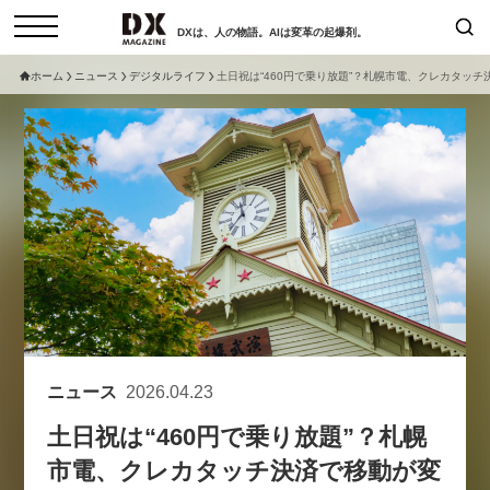
DXは、人の物語。AIは変革の起爆剤。
ホーム
ニュース
デジタルライフ
土日祝は“460円で乗り放題”？札幌市電、クレカタッ
検索
コラム
インタビュー
セミナー
ニュース
サービスメニュー
日本オムニチャネル協会
トップページ
現在開催予定のセミナー
特集
動画
【8/12開催】「イノベーションを
セミナー
サイトマップ
数値化する」～投資される事業の
お問い合わせ
基準と、終活DX「SouSou」に
個人情報保護法について
学ぶ資金調達・巻き込みのリアル
ニュース
2026.04.23
運営会社
～
土日祝は“460円で乗り放題”？札幌
採用情報
2026-06-10
市電、クレカタッチ決済で移動が変