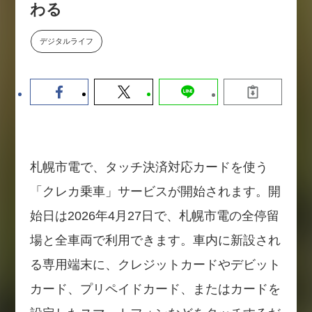
わる
【9/30開催】AIで何でもできる時
セミナー
代に、なぜ「DX人財」というキ
ャリアが求められるのか
デジタルライフ
2026-08-07
札幌市電で、タッチ決済対応カードを使う
「クレカ乗車」サービスが開始されます。開
始日は2026年4月27日で、札幌市電の全停留
場と全車両で利用できます。車内に新設され
る専用端末に、クレジットカードやデビット
カード、プリペイドカード、またはカードを