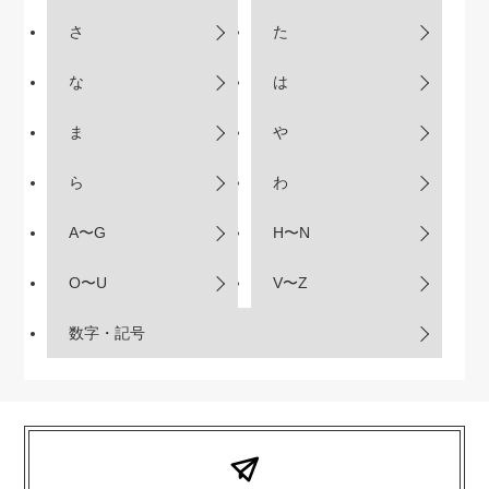
さ
た
な
は
ま
や
ら
わ
A〜G
H〜N
O〜U
V〜Z
数字・記号