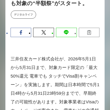
も対象の“半額祭”がスタート。
【9/30開催】AIで何でもできる時
セミナー
代に、なぜ「DX人財」というキ
ャリアが求められるのか
デジタルライフ
2026-08-07
三井住友カード株式会社が、2026年5月1日
から5月31日まで、対象カード限定の「最大
50%還元 電車でも タッチでVisa割キャンペ
ーン」を実施します。期間は日本時間で5月1
日4時から5月31日23時59分までで、早期終
了の可能性があります。対象事業者はVisaの