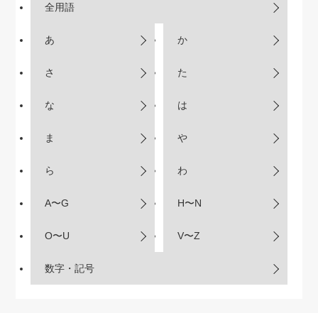
全用語
あ
か
さ
た
な
は
ま
や
ら
わ
A〜G
H〜N
O〜U
V〜Z
数字・記号