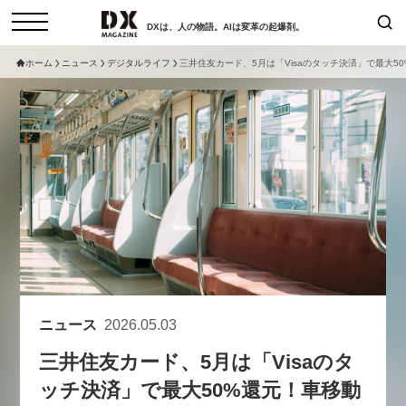
DXは、人の物語。AIは変革の起爆剤。
ホーム
ニュース
デジタルライフ
三井住友カード、5月は「Visaのタッチ決済」で最大5
検索
コラム
インタビュー
セミナー
ニュース
サービスメニュー
日本オムニチャネル協会
トップページ
現在開催予定のセミナー
特集
動画
【8/12開催】「イノベーションを
セミナー
サイトマップ
数値化する」～投資される事業の
お問い合わせ
基準と、終活DX「SouSou」に
個人情報保護法について
学ぶ資金調達・巻き込みのリアル
ニュース
2026.05.03
運営会社
～
三井住友カード、5月は「Visaのタ
採用情報
2026-06-10
ッチ決済」で最大50%還元！車移動