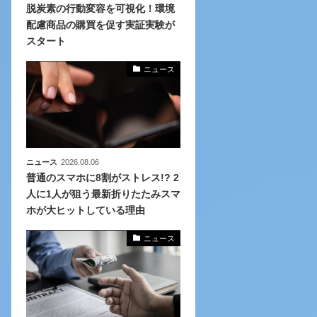
脱炭素の行動変容を可視化！環境
配慮商品の購買を促す実証実験が
化
スタート
活
き込
ニュース
ニュース
2026.08.06
普通のスマホに8割がストレス!? 2
人に1人が狙う最新折りたたみスマ
ホが大ヒットしている理由
ニュース