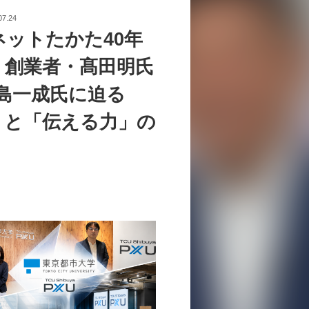
07.24
ネットたかた40年
。創業者・髙田明氏
中島一成氏に迫る
」と「伝える力」の