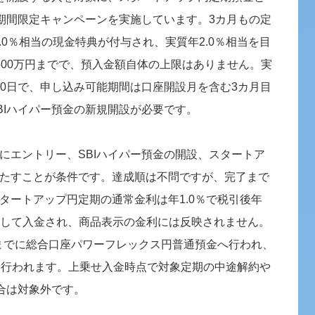
た期間限定キャンペーンを実施しています。3カ月もの定
1.0％相当の現金特典が付与され、実質年2.0％相当を目
500万円までで、預入金額自体の上限はありません。実
6月30日で、申し込み可能期間は口座開設月を含む3カ月目
BIハイパー預金の新規開設が必要です。
にエントリー、SBIハイパー預金の開設、スタートア
たすことが条件です。達成順は不問ですが、完了まで
タートアップ円定期の通常金利は年1.0％で税引後年
典として入金され、商品表示の金利には反映されません。
末までに総合口座パワーフレックス円普通預金へ行われ、
て行われます。上乗せ入金時点で対象定期の中途解約や
場合は対象外です。