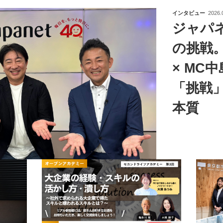
インタビュー
2026.
ジャパ
の挑戦
× MC
「挑戦
本質