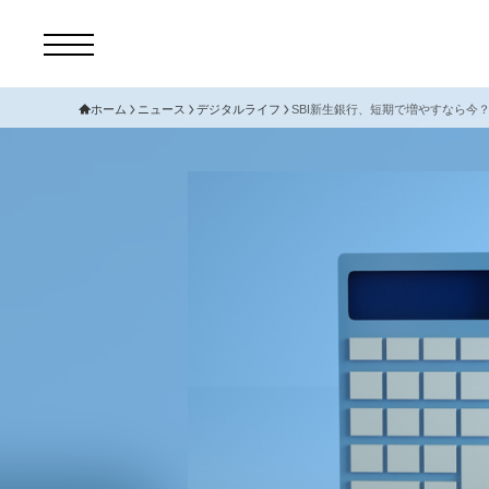
ホーム
ニュース
デジタルライフ
SBI新生銀行、短期で増やすなら今？
コ
セ
サ