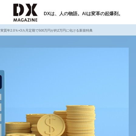
DXは、人の物語。AIは変革の起爆剤。
実質年2.0％×3カ月定期で500万円が約2万円に化ける新規特典
検索
ラム
インタビュー
ミナー
ニュース
ービスメニュー
日本オムニチャネル協会
現在開催予定のセミナー
トップページ
特集
非公開: 【8/6開催】AIエージェント時
セミナー
動画
代、日本企業は何から始めるべきか。
サイトマップ
シリコンバレーAX最新潮流から学ぶ
お問い合わせ
2026-08-03
個人情報保護法について