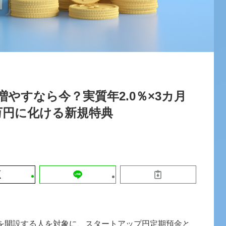
運営会社
【8/12開催】「イノベーションを数値
セミナー
採用情報
する」～投資される事業の基準と、終
DX「SouSou」に学ぶ資金調達・巻
みのリアル～
2026-06-10
増やすなら今？実質年2.0％×3カ月
2万円に化ける新規特典
座を開設する人を対象に、スタートアップ円定期預金と