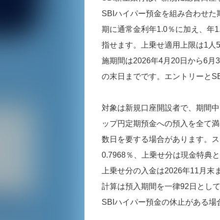
SBIハイパー預金を組み合わせ
期に通常金利年1.0％に加え、年
指せます。上乗せ適用上限は1人
施期間は2026年4月20日から
の末日までです。エントリーとS
対象は新規口座開設者で、期間中
ップ円定期預金への預入を全て満
数日を要する場合があります。ス
0.7968％、上乗せ分は現金特
上乗せ分の入金は2026年11月
計算は預入期間を一律92日とし
SBIハイパー預金の休止がある