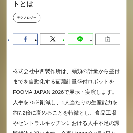
トとは
【9/30開催】AIで何でもできる時
セミナー
代に、なぜ「DX人財」というキ
ャリアが求められるのか
テクノロジー
2026-08-07
株式会社中西製作所は、麺類の計量から盛付
までを自動化する茹麺計量盛付ロボットを
FOOMA JAPAN 2026で展示・実演します。
人手を75％削減し、1人当たりの生産能力を
約7.2倍に高めることを特徴とし、食品工場
やセントラルキッチンにおける人手不足の課