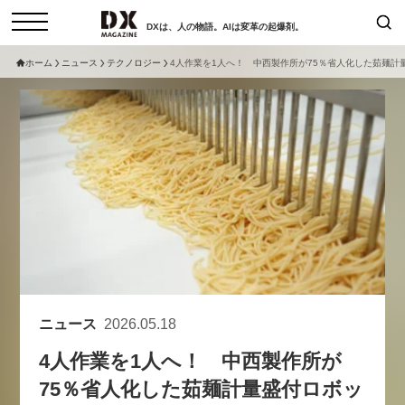
DXは、人の物語。AIは変革の起爆剤。
ホーム
ニュース
テクノロジー
4人作業を1人へ！ 中西製作所が75％省人化した茹麺計
検索
コラム
インタビュー
セミナー
ニュース
サービスメニュー
日本オムニチャネル協会
トップページ
現在開催予定のセミナー
特集
動画
【8/12開催】「イノベーションを
セミナー
サイトマップ
数値化する」～投資される事業の
お問い合わせ
基準と、終活DX「SouSou」に
個人情報保護法について
学ぶ資金調達・巻き込みのリアル
ニュース
2026.05.18
運営会社
～
4人作業を1人へ！ 中西製作所が
採用情報
2026-06-10
75％省人化した茹麺計量盛付ロボッ