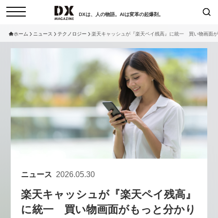
DXは、人の物語。AIは変革の起爆剤。
ホーム
ニュース
テクノロジー
楽天キャッシュが『楽天ペイ残高』に統一 買い物画面が
検索
コラム
インタビュー
セミナー
ニュース
サービスメニュー
日本オムニチャネル協会
トップページ
現在開催予定のセミナー
特集
動画
【8/6開催】AIエージェント時
セミナー
サイトマップ
代、日本企業は何から始めるべき
お問い合わせ
か。〜シリコンバレーAX最新潮
個人情報保護法について
流から学ぶ〜
ニュース
2026.05.30
運営会社
2026-08-03
楽天キャッシュが『楽天ペイ残高』
採用情報
に統一 買い物画面がもっと分かり
【8/12開催】「イノベーションを
セミナー