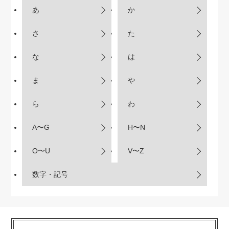
あ
か
さ
た
な
は
ま
や
ら
わ
A〜G
H〜N
O〜U
V〜Z
数字・記号