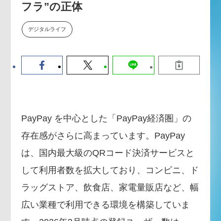
フラ”の正体
【9/30開催】AIで何でもできる時
セミナー
代に、なぜ「DX人財」というキ
ャリアが求められるのか
デジタルライフ
2026-08-07
PayPay を中心とした「PayPay経済圏」の
存在感がさらに高まっています。PayPay
は、国内最大級のQRコード決済サービスと
して利用者数を拡大しており、コンビニ、ド
ラッグストア、飲食店、家電量販店など、幅
広い業種で利用できる環境を構築していま