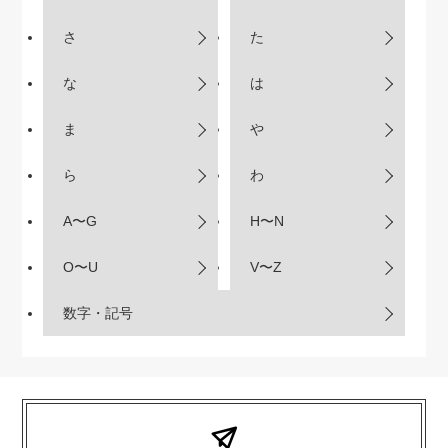
さ
た
な
は
ま
や
ら
わ
A〜G
H〜N
O〜U
V〜Z
数字・記号