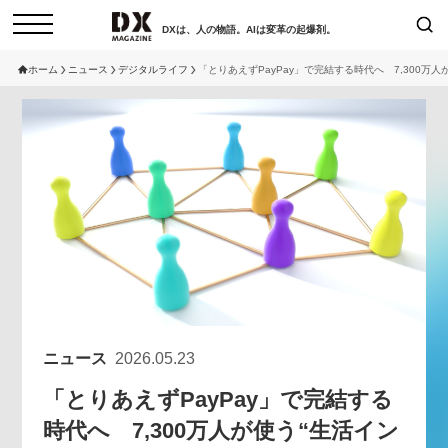
DXは、人の物語。AIは変革の起爆剤。
ホーム
ニュース
デジタルライフ
「とりあえずPayPay」で完結する時代へ 7,300万人
検索
コラム
インタビュー
セミナー
ニュース
サービスメニュー
日本オムニチャネル協会
トップページ
現在開催予定のセミナー
特集
動画
【8/12開催】「イノベーションを
セミナー
サイトマップ
数値化する」～投資される事業の
お問い合わせ
基準と、終活DX「SouSou」に
個人情報保護法について
学ぶ資金調達・巻き込みのリアル
ニュース
2026.05.23
運営会社
～
「とりあえずPayPay」で完結する
採用情報
2026-06-10
時代へ 7,300万人が使う“生活イン