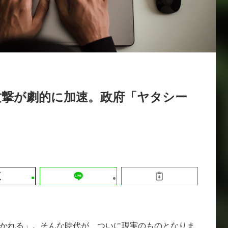
運営会社
【9/30開催】AIで何でもできる時代に
セミナー
採用情報
なぜ「DX人財」というキャリアが求
れるのか
2026-08-07
攻撃が劇的に加速。政府「ヤタシー
！
かれる」。そんな時代が、ついに現実のものとなりま