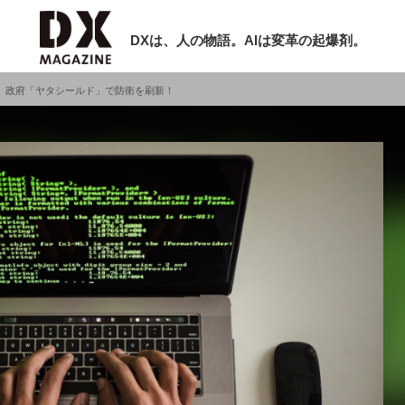
DXは、人の物語。AIは変革の起爆剤。
。政府「ヤタシールド」で防衛を刷新！
検索
ラム
インタビュー
ミナー
ニュース
ービスメニュー
日本オムニチャネル協会
現在開催予定のセミナー
トップページ
特集
【8/12開催】「イノベーションを数値
セミナー
動画
する」～投資される事業の基準と、終
サイトマップ
DX「SouSou」に学ぶ資金調達・巻
お問い合わせ
みのリアル～
個人情報保護法について
2026-06-10