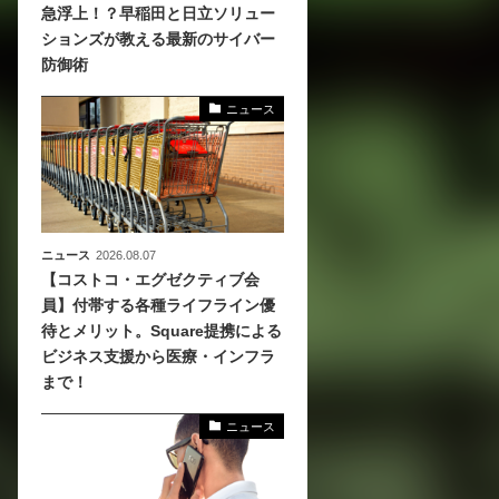
急浮上！？早稲田と日立ソリュー
ションズが教える最新のサイバー
、
防御術
めら
ニュース
ニュース
2026.08.07
【コストコ・エグゼクティブ会
員】付帯する各種ライフライン優
待とメリット。Square提携による
ビジネス支援から医療・インフラ
まで！
ニュース