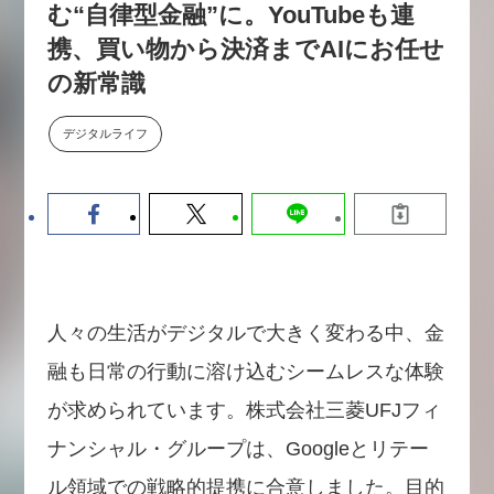
む“自律型金融”に。YouTubeも連
【9/30開催】AIで何でもできる時
セミナー
代に、なぜ「DX人財」というキ
携、買い物から決済までAIにお任せ
ャリアが求められるのか
の新常識
2026-08-07
デジタルライフ
人々の生活がデジタルで大きく変わる中、金
融も日常の行動に溶け込むシームレスな体験
が求められています。株式会社三菱UFJフィ
ナンシャル・グループは、Googleとリテー
ル領域での戦略的提携に合意しました。目的