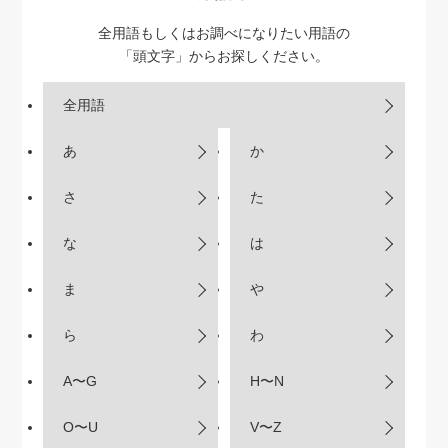
全用語もしくはお調べになりたい用語の
「頭文字」からお探しください。
全用語
あ
か
さ
た
な
は
ま
や
ら
わ
A〜G
H〜N
O〜U
V〜Z