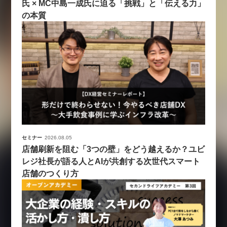
氏 × MC中島一成氏に迫る「挑戦」と「伝える力」
の本質
セミナー
2026.08.05
店舗刷新を阻む「3つの壁」をどう越えるか？ユビ
レジ社長が語る人とAIが共創する次世代スマート
店舗のつくり方