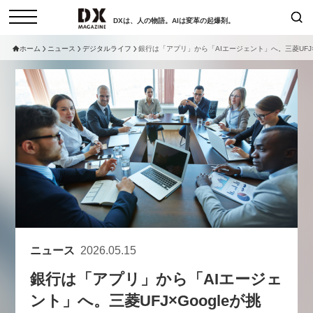
DXは、人の物語。AIは変革の起爆剤。
ホーム
ニュース
デジタルライフ
銀行は「アプリ」から「AIエージェント」へ。三菱UFJ×
検索
コラム
インタビュー
セミナー
ニュース
サービスメニュー
日本オムニチャネル協会
トップページ
現在開催予定のセミナー
特集
動画
【8/12開催】「イノベーションを
セミナー
サイトマップ
数値化する」～投資される事業の
お問い合わせ
基準と、終活DX「SouSou」に
個人情報保護法について
学ぶ資金調達・巻き込みのリアル
ニュース
2026.05.15
運営会社
～
銀行は「アプリ」から「AIエージェ
採用情報
2026-06-10
ント」へ。三菱UFJ×Googleが挑