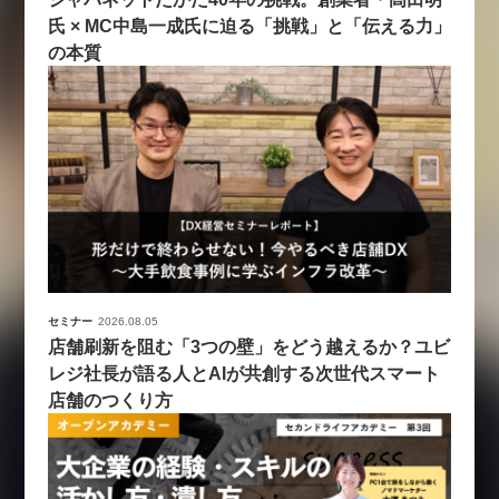
氏 × MC中島一成氏に迫る「挑戦」と「伝える力」
の本質
セミナー
2026.08.05
店舗刷新を阻む「3つの壁」をどう越えるか？ユビ
レジ社長が語る人とAIが共創する次世代スマート
店舗のつくり方