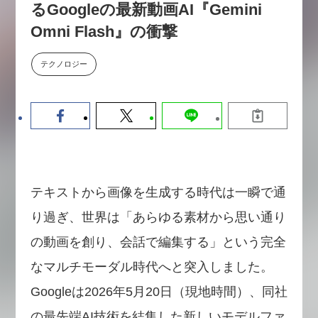
るGoogleの最新動画AI『Gemini
【9/30開催】AIで何でもできる時
セミナー
代に、なぜ「DX人財」というキ
Omni Flash』の衝撃
ャリアが求められるのか
2026-08-07
テクノロジー
テキストから画像を生成する時代は一瞬で通
り過ぎ、世界は「あらゆる素材から思い通り
の動画を創り、会話で編集する」という完全
なマルチモーダル時代へと突入しました。
Googleは2026年5月20日（現地時間）、同社
の最先端AI技術を結集した新しいモデルファ