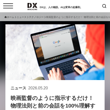
DXは、人の物語。AIは変革の起爆剤。
ホーム
ニュース
テクノロジー
映画監督のように指示するだけ！ 物理法則と前の会話を100%理解
検索
コラム
インタビュー
セミナー
ニュース
サービスメニュー
日本オムニチャネル協会
トップページ
現在開催予定のセミナー
特集
動画
【8/12開催】「イノベーションを
セミナー
サイトマップ
数値化する」～投資される事業の
お問い合わせ
基準と、終活DX「SouSou」に
個人情報保護法について
学ぶ資金調達・巻き込みのリアル
ニュース
2026.05.20
運営会社
～
映画監督のように指示するだけ！
採用情報
2026-06-10
物理法則と前の会話を100%理解す