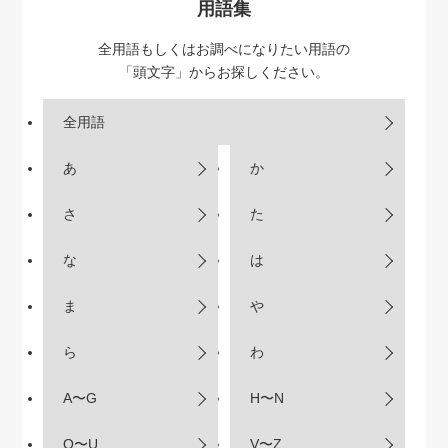
用語集
全用語もしくはお調べになりたい用語の
「頭文字」からお探しください。
全用語
あ
か
さ
た
な
は
ま
や
ら
わ
A〜G
H〜N
O〜U
V〜Z