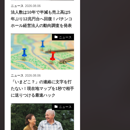
ニュース
2026.08.06
法人数は10年で半減も売上高は5
年ぶり12兆円台へ回復！パチンコ
ホール経営法人の動向調査を発表
ニュース
ニュース
2026.08.06
「いまどこ？」の連絡に文字を打
たない！現在地マップを1秒で相手
に送りつける最速ハック
ニュース