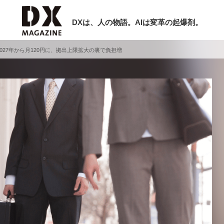
DXは、人の物語。AIは変革の起爆剤。
2027年から月120円に、拠出上限拡大の裏で負担増
検索
ラム
インタビュー
ミナー
ニュース
ービスメニュー
日本オムニチャネル協会
現在開催予定のセミナー
トップページ
特集
非公開: 【8/6開催】AIエージェント時
セミナー
動画
代、日本企業は何から始めるべきか。
サイトマップ
シリコンバレーAX最新潮流から学ぶ
お問い合わせ
2026-08-03
個人情報保護法について