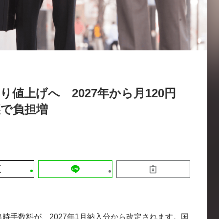
運営会社
【8/12開催】「イノベーションを数値
セミナー
採用情報
する」～投資される事業の基準と、終
DX「SouSou」に学ぶ資金調達・巻
みのリアル～
2026-06-10
ぶり値上げへ 2027年から月120円
裏で負担増
拠出時手数料が、2027年1月納入分から改定されます。国