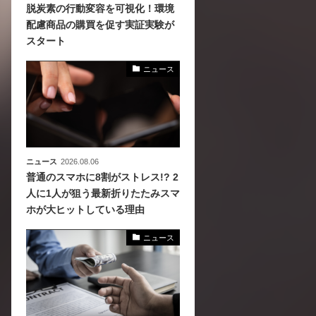
脱炭素の行動変容を可視化！環境
配慮商品の購買を促す実証実験が
化
スタート
活
き込
ニュース
ニュース
2026.08.06
普通のスマホに8割がストレス!? 2
人に1人が狙う最新折りたたみスマ
ホが大ヒットしている理由
ニュース