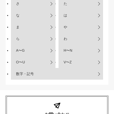
さ
た
な
は
ま
や
ら
わ
A〜G
H〜N
O〜U
V〜Z
数字・記号