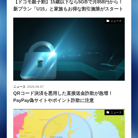
【ドコモ親子割】15歳以下なら5GBで月858円から！
新プラン「U15」と家族もお得な割引施策がスタート
ニュース
ニュース
2026.08.07
QRコード決済を悪用した直接送金詐欺が急増！
PayPay偽サイトやポイント詐欺に注意
ニュース