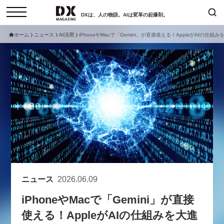
DXは、人の物語。AIは変革の起爆剤。
ホーム
ニュース
AI活用
iPhoneやMacで「Gemini」が直接使える！AppleがAIの仕組
検索
コラム
インタビュー
セミナー
ニュース
サービスメニュー
日本オムニチャネル協会
トップページ
現在開催予定のセミナー
特集
動画
非公開: 【8/6開催】AIエージェン
セミナー
サイトマップ
ト時代、日本企業は何から始める
お問い合わせ
べきか。〜シリコンバレーAX最
個人情報保護法について
新潮流から学ぶ〜
ニュース
2026.06.09
運営会社
2026-08-03
iPhoneやMacで「Gemini」が直接
採用情報
使える！AppleがAIの仕組みを大進
【8/12開催】「イノベーションを
セミナー