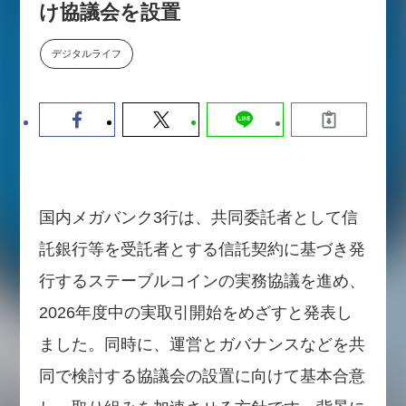
け協議会を設置
数値化する」～投資される事業の
基準と、終活DX「SouSou」に
学ぶ資金調達・巻き込みのリアル
デジタルライフ
～
2026-06-10
国内メガバンク3行は、共同委託者として信
託銀行等を受託者とする信託契約に基づき発
行するステーブルコインの実務協議を進め、
2026年度中の実取引開始をめざすと発表し
ました。同時に、運営とガバナンスなどを共
同で検討する協議会の設置に向けて基本合意