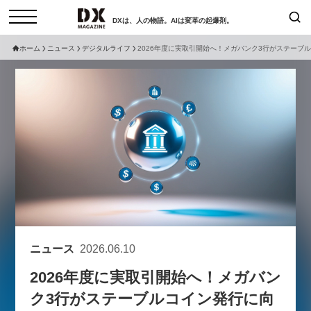
DXは、人の物語。AIは変革の起爆剤。
ホーム
ニュース
デジタルライフ
2026年度に実取引開始へ！メガバンク3行がステーブ
検索
コラム
インタビュー
セミナー
ニュース
サービスメニュー
日本オムニチャネル協会
トップページ
現在開催予定のセミナー
特集
動画
非公開: 【8/6開催】AIエージェン
セミナー
サイトマップ
ト時代、日本企業は何から始める
お問い合わせ
べきか。〜シリコンバレーAX最
個人情報保護法について
新潮流から学ぶ〜
ニュース
2026.06.10
運営会社
2026-08-03
2026年度に実取引開始へ！メガバン
採用情報
ク3行がステーブルコイン発行に向
【8/12開催】「イノベーションを
セミナー