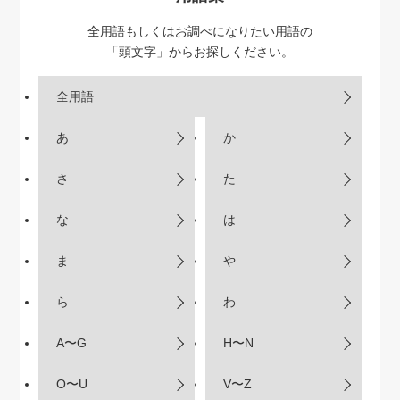
全用語もしくはお調べになりたい用語の
「頭文字」からお探しください。
全用語
あ
か
さ
た
な
は
ま
や
ら
わ
A〜G
H〜N
O〜U
V〜Z