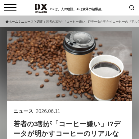
DXは、人の物語。AIは変革の起爆剤。
ホーム
ニュース
調査
若者の3割が「コーヒー嫌い」!?データが明かすコーヒーのリアル
検索
コラム
インタビュー
セミナー
ニュース
サービスメニュー
日本オムニチャネル協会
トップページ
現在開催予定のセミナー
特集
動画
【8/12開催】「イノベーションを
セミナー
サイトマップ
数値化する」～投資される事業の
お問い合わせ
基準と、終活DX「SouSou」に
個人情報保護法について
学ぶ資金調達・巻き込みのリアル
ニュース
2026.06.11
運営会社
～
若者の3割が「コーヒー嫌い」!?デ
採用情報
2026-06-10
ータが明かすコーヒーのリアルな