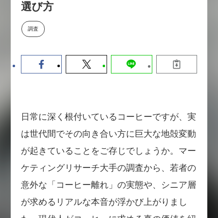
選び方
【9/30開催】AIで何でもできる時
セミナー
代に、なぜ「DX人財」というキ
ャリアが求められるのか
調査
2026-08-07
日常に深く根付いているコーヒーですが、実
は世代間でその向き合い方に巨大な地殻変動
が起きていることをご存じでしょうか。マー
ケティングリサーチ大手の調査から、若者の
意外な「コーヒー離れ」の実態や、シニア層
が求めるリアルな本音が浮かび上がりまし